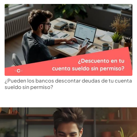
Descubre el
préstamo
personal
que más te
¿Pueden los bancos descontar deudas de tu cuenta
sueldo sin permiso?
conviene