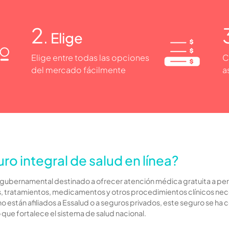
2
. Elige
Elige entre todas las opciones
C
del mercado fácilmente
a
o integral de salud en línea?
io gubernamental destinado a ofrecer atención médica gratuita a pe
 tratamientos, medicamentos y otros procedimientos clínicos neces
o están afiliados a Essalud o a seguros privados, este seguro se ha 
ue fortalece el sistema de salud nacional.