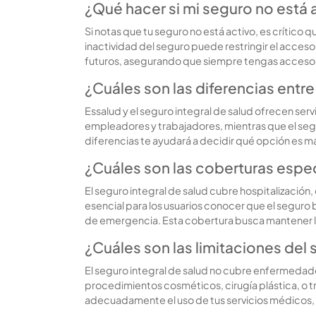
¿Qué hacer si mi seguro no está 
Si notas que tu seguro no está activo, es crítico q
inactividad del seguro puede restringir el acceso 
futuros, asegurando que siempre tengas acceso 
¿Cuáles son las diferencias entre
Essalud y el seguro integral de salud ofrecen serv
empleadores y trabajadores, mientras que el segu
diferencias te ayudará a decidir qué opción es má
¿Cuáles son las coberturas espec
El seguro integral de salud cubre hospitalizació
esencial para los usuarios conocer que el segur
de emergencia. Esta cobertura busca mantener la s
¿Cuáles son las limitaciones del 
El seguro integral de salud no cubre enfermedade
procedimientos cosméticos, cirugía plástica, o tra
adecuadamente el uso de tus servicios médicos, 