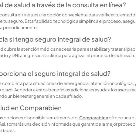
de salud a través de la consulta en línea?
a consulta en línea es una opción conveniente para verificar tu esta
 de tu seguro. Esta facilidad tecnológica simplifica el proceso, as
ta periódicamente.
a si tengo seguro integral de salud?
cubre la atención médica necesaria para estabilizar y tratar al pacie
do y DNI al ingresar a la clínica para agilizar el proceso de admis
orciona el seguro integral de salud?
ra completa para situaciones de emergencia, atención oncológica, 
 plazo. Acceder a estos beneficios adicionales ayuda a los asegurados
o un bienestar general en cada afiliado.
alud en Comparabien
 las opciones disponibles en el mercado.
Comparabien
ofrece una pl
Así, tomarás una decisión informada que garantice la mejor protección 
sidades.