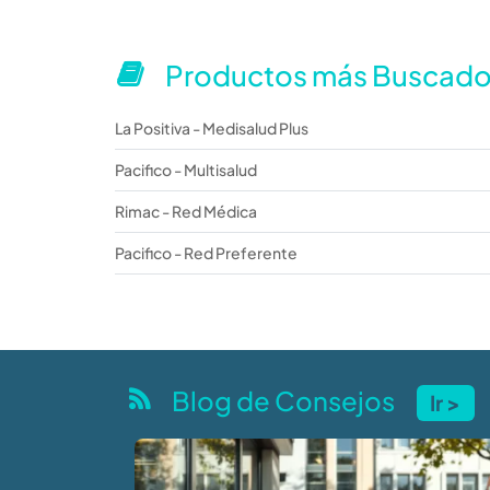
Productos más Buscad
La Positiva - Medisalud Plus
Pacifico - Multisalud
Rimac - Red Médica
Pacifico - Red Preferente
Blog de Consejos
Ir >