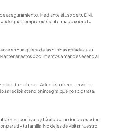
do de aseguramiento. Mediante el uso de tu DNI,
egurando que siempre estés informado sobre tu
nte en cualquiera de las clínicas afiliadas a su
ión. Mantener estos documentos a mano es esencial
y cuidado maternal. Además, ofrece servicios
 a recibir atención integral que no solo trata,
ataforma confiable y fácil de usar donde puedes
para ti y tu familia. No dejes de visitar nuestro