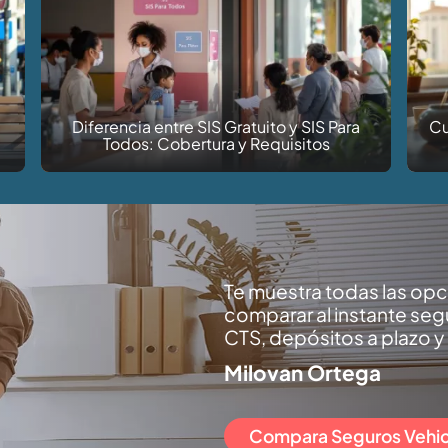
Cuánto cuesta y cómo afiliarse a una EPS
Qu
independiente en Perú
Te muestra todas las op
comparar al instante seg
CTS, depósitos a plazo y
Milovan Ortega
Compara Seguros Vehic