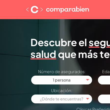
Descubre el
segu
salud
que más te
Número de asegurados:
Eda
1 persona
Ubicación:
¿Dónde te encuentras?
Clínicas Preferid