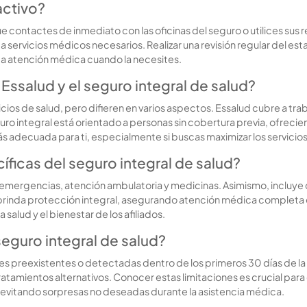
activo?
ue contactes de inmediato con las oficinas del seguro o utilices sus re
a servicios médicos necesarios. Realizar una revisión regular del es
a atención médica cuando la necesites.
 Essalud y el seguro integral de salud?
icios de salud, pero difieren en varios aspectos. Essalud cubre a tra
ro integral está orientado a personas sin cobertura previa, ofrecie
s adecuada para ti, especialmente si buscas maximizar los servicios
íficas del seguro integral de salud?
n, emergencias, atención ambulatoria y medicinas. Asimismo, incluy
o brinda protección integral, asegurando atención médica complet
alud y el bienestar de los afiliados.
seguro integral de salud?
s preexistentes o detectadas dentro de los primeros 30 días de la 
tamientos alternativos. Conocer estas limitaciones es crucial para d
evitando sorpresas no deseadas durante la asistencia médica.