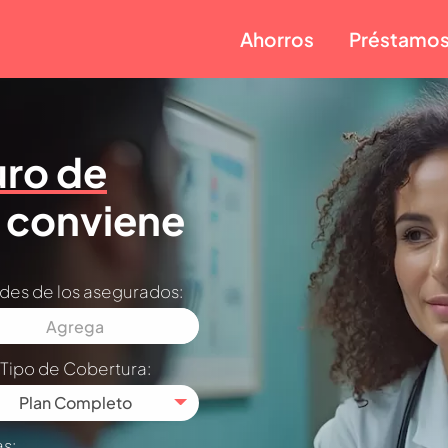
Ahorros
Préstamo
ro de
 conviene
des de los asegurados:
Tipo de Cobertura:
Plan Completo
as: