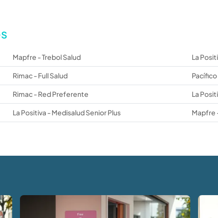
os
Mapfre - Trebol Salud
La Posit
Rimac - Full Salud
Pacífico
Rimac - Red Preferente
La Posit
La Positiva - Medisalud Senior Plus
Mapfre -