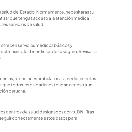
 de salud del Estado. Normalmente, necesitarás tu
antizar que tengas acceso a la atención médica
tes servicios de salud.
te ofrecen servicios médicos básicos y
 al máximo los beneficios de tu seguro. Revisar la
.
rgencias, atenciones ambulatorias, medicamentos
 que todos los ciudadanos tengan acceso a un
ación peruana.
 a los centros de salud designados con tu DNI. Tras
te seguir correctamente estos pasos para