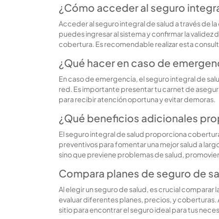
¿Cómo acceder al seguro integral 
Acceder al seguro integral de salud a través de l
puedes ingresar al sistema y confirmar la validez
cobertura. Es recomendable realizar esta consul
¿Qué hacer en caso de emergenci
En caso de emergencia, el seguro integral de salud 
red. Es importante presentar tu carnet de asegura
para recibir atención oportuna y evitar demoras.
¿Qué beneficios adicionales prop
El seguro integral de salud proporciona cobertu
preventivos para fomentar una mejor salud a largo
sino que previene problemas de salud, promoviend
Compara planes de seguro de s
Al elegir un seguro de salud, es crucial comparar
evaluar diferentes planes, precios, y coberturas. 
sitio para encontrar el seguro ideal para tus nece