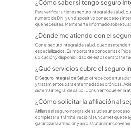
¿Cómo saber si tengo seguro int
Para verificar si tienes seguro integral de salud
número de DNI y un dispositivo con acceso a inter
que necesites. Mantenerte informado sobre tu acr
¿Dónde me atiendo con el seguro
Con el seguro integral de salud, puedes atenderte
especializados. Es importante conocer las clínica
ubicación y disponibilidad de estos centros te fa
¿Qué servicios cubre el seguro i
El
Seguro Integral de Salud
ofrece cobertura par
y tratamientos para enfermedades crónicas. Ade
sistema integral de salud. Con un enfoque en la 
¿Cómo solicitar la afiliación al s
Afiliarse al seguro integral de salud es un proceso
completar el trámite, recibirás un carnet que te
garantizar la afiliación y así disfrutar sin inconve