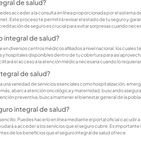
egral de salud?
, puedes acceder a la consulta en línea proporcionada por el sistema
net. Este proceso te permitirá revisar el estado de tu seguro y gar
editación de seguro es crucial para evitar sorpresas cuando necesi
 integral de salud?
 en diversos centros médicos afiliados a nivel nacional, los cuales 
s y hospitales disponibles dentro de tu cobertura para así aprovechar
cilitará el acceso a la atención médica necesaria cuando lo requieras
ntegral de salud?
a una variedad de servicios esenciales como hospitalización, eme
más, abarca atención oncológica y maternidad, buscando asegurar
atención preventiva, busca mantener el bienestar general de la pobl
eguro integral de salud?
 sencillo. Puedes hacerlo en línea mediante el portal oficial o acudir
 ayudará a acceder a los servicios que el seguro cubre. Es importan
nientes de los beneficios que el seguro integral de salud ofrece.