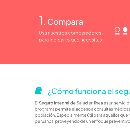
1
. Compara
Usa nuestros comparadores
para indicar lo que necesitas
¿Cómo funciona el segur
El
Seguro Integral de Salud
en línea es un servic
programa permite el acceso a consultas médicas,
población. Especialmente útil para aquellos que n
peruanos, proveyendo de un enfoque preventivo q