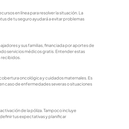
cursos en línea para resolver la situación. La
tatus de tu seguro ayudará a evitar problemas
bajadores y sus familias, financiada por aportes de
ndo servicios médicos gratis. Entender estas
 recibidos.
e cobertura oncológica y cuidados maternales. Es
a en caso de enfermedades severas o situaciones
activación de la póliza. Tampoco incluye
efinir tus expectativas y planificar