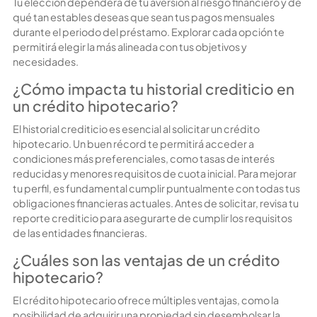
Tu elección dependerá de tu aversión al riesgo financiero y de
qué tan estables deseas que sean tus pagos mensuales
durante el periodo del préstamo. Explorar cada opción te
permitirá elegir la más alineada con tus objetivos y
necesidades.
¿Cómo impacta tu historial crediticio en
un crédito hipotecario?
El historial crediticio es esencial al solicitar un
crédito
hipotecario
. Un buen récord te permitirá acceder a
condiciones más preferenciales, como tasas de interés
reducidas y menores requisitos de cuota inicial. Para mejorar
tu perfil, es fundamental cumplir puntualmente con todas tus
obligaciones financieras actuales. Antes de solicitar, revisa tu
reporte crediticio para asegurarte de cumplir los requisitos
de las entidades financieras.
¿Cuáles son las ventajas de un crédito
hipotecario?
El
crédito hipotecario
ofrece múltiples ventajas, como la
posibilidad de adquirir una propiedad sin desembolsar la