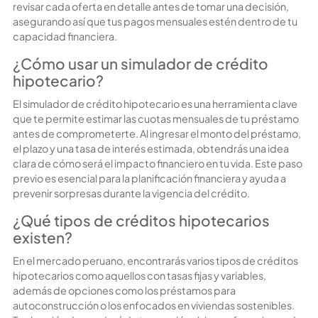
revisar cada oferta en detalle antes de tomar una decisión,
asegurando así que tus pagos mensuales estén dentro de tu
capacidad financiera.
¿Cómo usar un simulador de crédito
hipotecario?
El
simulador de crédito hipotecario
es una herramienta clave
que te permite estimar las cuotas mensuales de tu préstamo
antes de comprometerte. Al ingresar el monto del préstamo,
el plazo y una tasa de interés estimada, obtendrás una idea
clara de cómo será el impacto financiero en tu vida. Este paso
previo es esencial para la planificación financiera y ayuda a
prevenir sorpresas durante la vigencia del crédito.
¿Qué tipos de créditos hipotecarios
existen?
En el mercado peruano, encontrarás varios tipos de créditos
hipotecarios como aquellos con tasas fijas y variables,
además de opciones como los
préstamos para
autoconstrucción
o los enfocados en viviendas sostenibles.