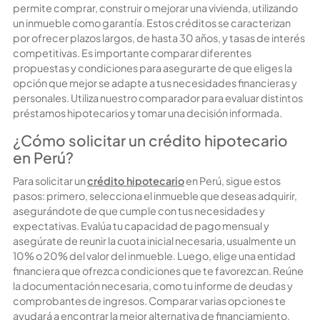
permite comprar, construir o mejorar una vivienda, utilizando
un inmueble como garantía. Estos créditos se caracterizan
por ofrecer plazos largos, de hasta 30 años, y tasas de interés
competitivas. Es importante comparar diferentes
propuestas y condiciones para asegurarte de que eliges la
opción que mejor se adapte a tus necesidades financieras y
personales. Utiliza nuestro comparador para evaluar distintos
préstamos hipotecarios
y tomar una decisión informada.
¿Cómo solicitar un crédito hipotecario
en Perú?
Para solicitar un
crédito hipotecario
en Perú, sigue estos
pasos: primero, selecciona el inmueble que deseas adquirir,
asegurándote de que cumple con tus necesidades y
expectativas. Evalúa tu capacidad de pago mensual y
asegúrate de reunir la cuota inicial necesaria, usualmente un
10% o 20% del valor del inmueble. Luego, elige una entidad
financiera que ofrezca condiciones que te favorezcan. Reúne
la documentación necesaria, como tu informe de deudas y
comprobantes de ingresos. Comparar varias opciones te
ayudará a encontrar la mejor alternativa de financiamiento.