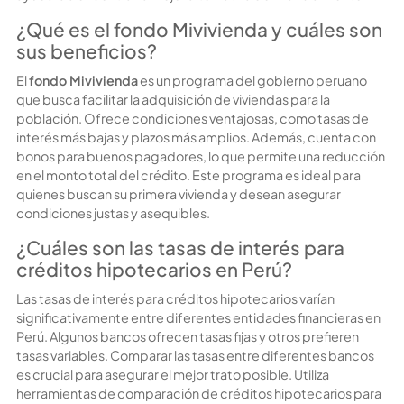
¿Qué es el fondo Mivivienda y cuáles son
sus beneficios?
El
fondo Mivivienda
es un programa del gobierno peruano
que busca facilitar la adquisición de viviendas para la
población. Ofrece condiciones ventajosas, como tasas de
interés más bajas y plazos más amplios. Además, cuenta con
bonos para buenos pagadores, lo que permite una reducción
en el monto total del crédito. Este programa es ideal para
quienes buscan su primera vivienda y desean asegurar
condiciones justas y asequibles.
¿Cuáles son las tasas de interés para
créditos hipotecarios en Perú?
Las tasas de interés para créditos hipotecarios varían
significativamente entre diferentes entidades financieras en
Perú. Algunos bancos ofrecen
tasas fijas
y otros prefieren
tasas variables
. Comparar las tasas entre diferentes bancos
es crucial para asegurar el mejor trato posible. Utiliza
herramientas de comparación de créditos hipotecarios para