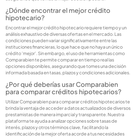
¿Dónde encontrar el mejor crédito
hipotecario?
Encontrar el mejor
crédito hipotecario
requiere tiempo y un
análisis exhaustivo de diversas ofertas en el mercado. Las
condiciones pueden variar significativamente entre las
instituciones financieras, lo que hace que no haya un único
crédito 'mejor'. Sin embargo, el uso de herramientas como
Comparabien
te permite comparar en tiempo real las
opciones disponibles, asegurando que tomes una decisión
informada basada en tasas, plazos y condiciones adicionales.
¿Por qué deberías usar Comparabien
para comparar créditos hipotecarios?
Utilizar Comparabien para comparar créditos hipotecarios te
brinda la ventaja de acceder a datos actualizados de diversos
prestamistas de manera imparcial y transparente. Nuestra
plataforma te ayuda a analizar opciones sobre tasas de
interés, plazos y otros términos clave, facilitando la
identificación de la mejor oferta acorde a tus necesidades