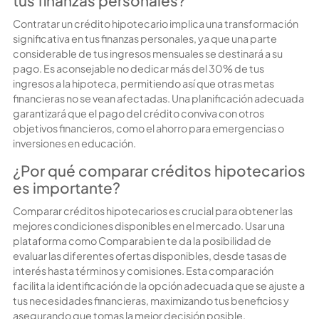
tus finanzas personales?
Contratar un crédito hipotecario implica una transformación
significativa en tus finanzas personales, ya que una parte
considerable de tus ingresos mensuales se destinará a su
pago. Es aconsejable no dedicar más del 30% de tus
ingresos a la hipoteca, permitiendo así que otras metas
financieras no se vean afectadas. Una planificación adecuada
garantizará que el pago del crédito conviva con otros
objetivos financieros, como el ahorro para emergencias o
inversiones en educación.
¿Por qué comparar créditos hipotecarios
es importante?
Comparar créditos hipotecarios es crucial para obtener las
mejores condiciones disponibles en el mercado. Usar una
plataforma como Comparabien te da la posibilidad de
evaluar las diferentes ofertas disponibles, desde tasas de
interés hasta términos y comisiones. Esta comparación
facilita la identificación de la opción adecuada que se ajuste a
tus necesidades financieras, maximizando tus beneficios y
asegurando que tomas la mejor decisión posible.