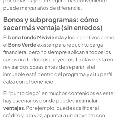
poco más baja o un seguro más conveniente
puede marcar años de diferencia.
Bonos y subprogramas: cómo
sacar más ventaja (sin enredos)
El
bono fondo Mivivienda
y los incentivos como
el
Bono Verde
existen para reducir tu carga
financiera, pero no siempre aplican a todos los
casos ni a todos los proyectos. La clave está en
revisar dos cosas antes de separar: si el
inmueble está dentro del programa y si tu perfil
calza con el beneficio.
El “punto ciego” en muchos contenidos es este:
hay escenarios donde puedes
acumular
ventajas
. Por ejemplo, puedes calificar al
crédito y, a la vez, apuntar a un proyecto con