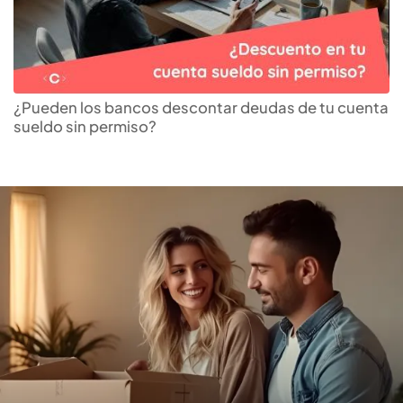
Encuentra el
crédito
hipotecario
que más te
¿Pueden los bancos descontar deudas de tu cuenta
sueldo sin permiso?
conviene