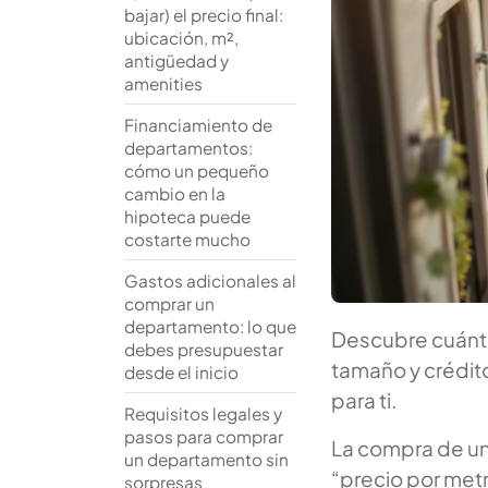
bajar) el precio final:
ubicación, m²,
antigüedad y
amenities
Financiamiento de
departamentos:
cómo un pequeño
cambio en la
hipoteca puede
costarte mucho
Gastos adicionales al
comprar un
departamento: lo que
Descubre cuánto
debes presupuestar
tamaño y crédito
desde el inicio
para ti.
Requisitos legales y
pasos para comprar
La compra de un
un departamento sin
“precio por metr
sorpresas