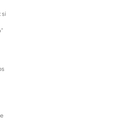
 si
o”
os
le