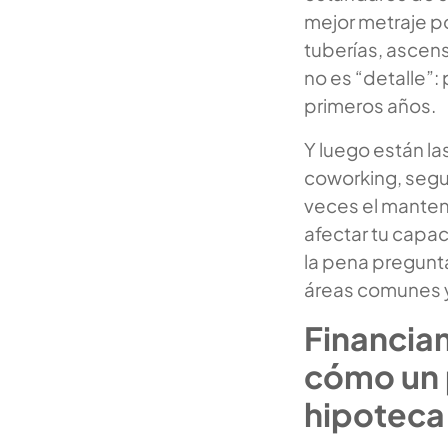
mejor metraje po
tuberías, ascens
no es “detalle”
primeros años.
Y luego están la
coworking, segu
veces el manten
afectar tu capa
la pena pregunta
áreas comunes y
Financia
cómo un 
hipoteca