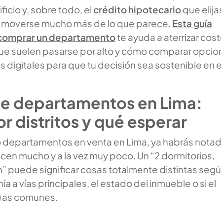
ficio y, sobre todo, el
crédito hipotecario
que elijas
de moverse mucho más de lo que parece.
Esta guía
comprar un departamento
te ayuda a aterrizar cos
que suelen pasarse por alto y cómo comparar opci
 digitales para que tu decisión sea sostenible en e
de departamentos en Lima:
r distritos y qué esperar
o departamentos en venta en Lima, ya habrás nota
icen mucho y a la vez muy poco. Un “2 dormitorios,
” puede significar cosas totalmente distintas segú
anía a vías principales, el estado del inmueble o si el
reas comunes.