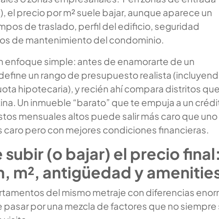
, el precio por m² suele bajar, aunque aparece un
mpos de traslado, perfil del edificio, seguridad
tos de mantenimiento del condominio.
n enfoque simple: antes de enamorarte de un
efine un rango de presupuesto realista (incluyen
uota hipotecaria), y recién ahí compara distritos qu
tina. Un inmueble “barato” que te empuja a un crédi
stos mensuales altos puede salir más caro que uno
 caro pero con mejores condiciones financieras.
subir (o bajar) el precio final
n, m², antigüedad y amenitie
rtamentos del mismo metraje con diferencias eno
e pasar por una mezcla de factores que no siempre