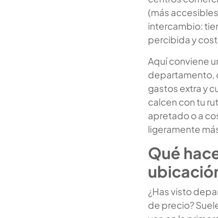
(más accesibles)
intercambio: tie
percibida y cos
Aquí conviene u
departamento, d
gastos extra y c
calcen con tu ru
apretado o a co
ligeramente más
Qué hace 
ubicació
¿Has visto depa
de precio? Suel