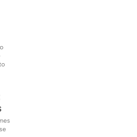
do
e
to
:
s
rmes
 se