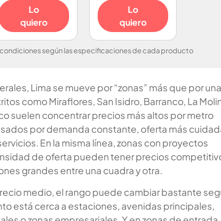
Lo
Lo
quiero
quiero
 condiciones según las especificaciones de cada producto
erales, Lima se mueve por “zonas” más que por un
tritos como Miraflores, San Isidro, Barranco, La Moli
co suelen concentrar precios más altos por metro
sados por demanda constante, oferta más cuidad
ervicios. En la misma línea, zonas con proyectos
ensidad de oferta pueden tener precios competitiv
ones grandes entre una cuadra y otra.
 precio medio, el rango puede cambiar bastante se
to está cerca a estaciones, avenidas principales,
ales o zonas empresariales. Y en zonas de entrada