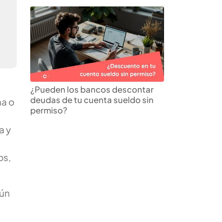
a
¿Pueden los bancos descontar
deudas de tu cuenta sueldo sin
na o
permiso?
a y
os,
gún