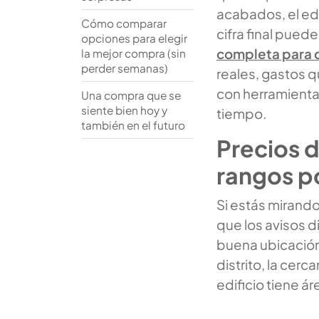
acabados, el edi
Cómo comparar
cifra final pue
opciones para elegir
completa para 
la mejor compra (sin
perder semanas)
reales, gastos 
con herramientas
Una compra que se
siente bien hoy y
tiempo.
también en el futuro
Precios 
rangos po
Si estás mirand
que los avisos d
buena ubicación
distrito, la cerc
edificio tiene á