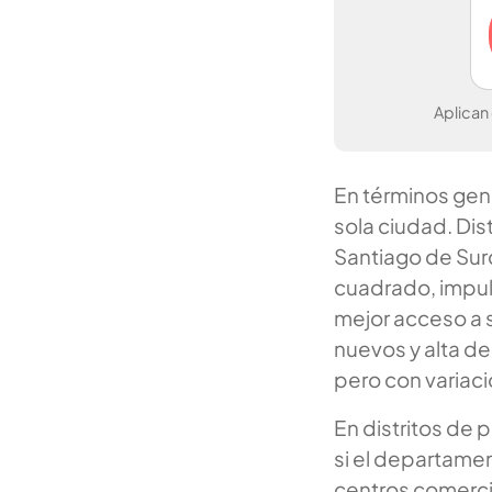
Aplican
En términos gen
sola ciudad. Dis
Santiago de Sur
cuadrado, impul
mejor acceso a s
nuevos y alta d
pero con variaci
En distritos de
si el departamen
centros comerci