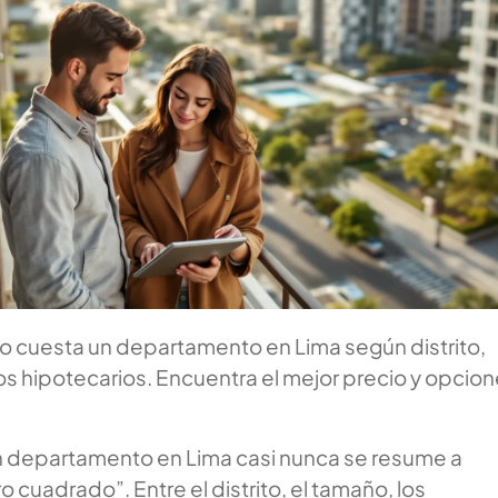
 cuesta un departamento en Lima según distrito,
s hipotecarios. Encuentra el mejor precio y opcio
 departamento en Lima casi nunca se resume a
o cuadrado”. Entre el distrito, el tamaño, los