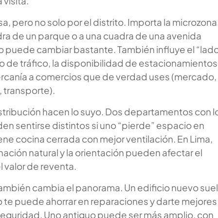
 visita.
, pero no solo por el distrito. Importa la microzona:
dra de un parque o a una cuadra de una avenida
io puede cambiar bastante. También influye el “lad
lujo de tráfico, la disponibilidad de estacionamientos
cercanía a comercios que de verdad uses (mercado,
 transporte).
istribución hacen lo suyo. Dos departamentos con l
n sentirse distintos si uno “pierde” espacio en
iene cocina cerrada con mejor ventilación. En Lima,
nación natural y la orientación pueden afectar el
el valor de reventa.
ambién cambia el panorama. Un edificio nuevo sue
o te puede ahorrar en reparaciones y darte mejores
eguridad. Uno antiguo puede ser más amplio, con