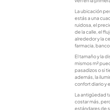
ven en la primera
La ubicación pesa
estás a una cua
ruidosa, el prec
de la calle, el f
alrededor y la 
farmacia, banco,
El tamaño y la d
mismos m² puede
pasadizos o si t
además, la ilumi
confort diario y 
La antigüedad t
costar más, per
estándares de s