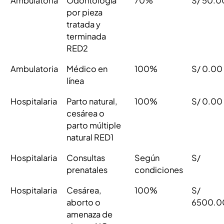
Ambulatoria
Odontología
70%
S/ 50.0
por pieza
tratada y
terminada
RED2
Ambulatoria
Médico en
100%
S/ 0.00
línea
Hospitalaria
Parto natural,
100%
S/ 0.00
cesárea o
parto múltiple
natural RED1
Hospitalaria
Consultas
Según
S/
prenatales
condiciones
Hospitalaria
Cesárea,
100%
S/
aborto o
6500.0
amenaza de