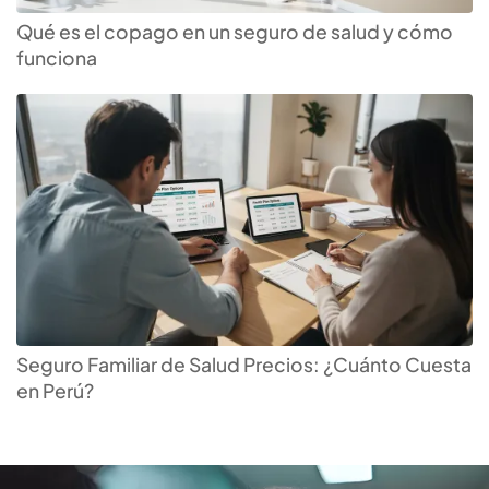
Qué es el copago en un seguro de salud y cómo
funciona
Descubre el
seguro de
salud
que más te conviene
Seguro Familiar de Salud Precios: ¿Cuánto Cuesta
en Perú?