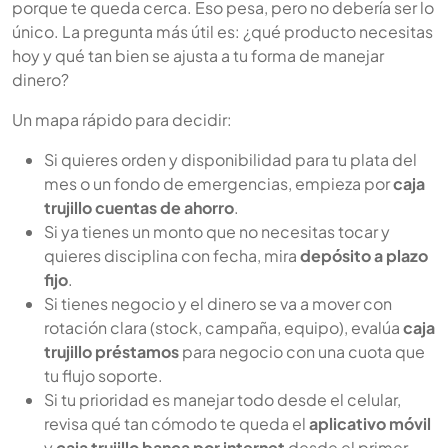
porque te queda cerca. Eso pesa, pero no debería ser lo
único. La pregunta más útil es: ¿qué producto necesitas
hoy y qué tan bien se ajusta a tu forma de manejar
dinero?
Un mapa rápido para decidir:
Si quieres orden y disponibilidad para tu plata del
mes o un fondo de emergencias, empieza por
caja
trujillo cuentas de ahorro
.
Si ya tienes un monto que no necesitas tocar y
quieres disciplina con fecha, mira
depósito a plazo
fijo
.
Si tienes negocio y el dinero se va a mover con
rotación clara (stock, campaña, equipo), evalúa
caja
trujillo préstamos
para negocio con una cuota que
tu flujo soporte.
Si tu prioridad es manejar todo desde el celular,
revisa qué tan cómodo te queda el
aplicativo móvil
y
caja trujillo banca por internet
desde el primer