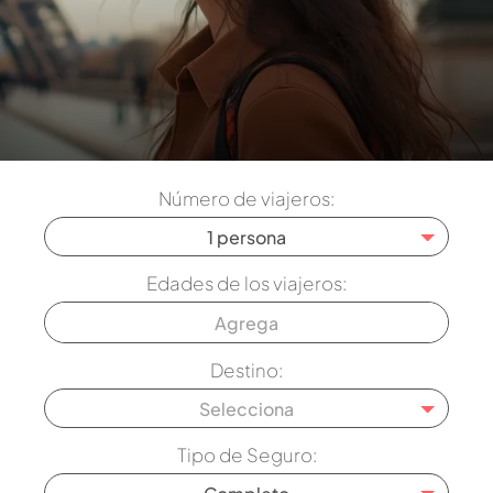
Número de viajeros:
1 persona
Edades de los viajeros:
Destino:
Selecciona
Tipo de Seguro: