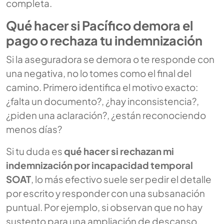
completa.
Qué hacer si Pacífico demora el
pago o rechaza tu indemnización
Si la aseguradora se demora o te responde con
una negativa, no lo tomes como el final del
camino. Primero identifica el motivo exacto:
¿falta un documento?, ¿hay inconsistencia?,
¿piden una aclaración?, ¿están reconociendo
menos días?
Si tu duda es
qué hacer si rechazan mi
indemnización por incapacidad temporal
SOAT
, lo más efectivo suele ser pedir el detalle
por escrito y responder con una subsanación
puntual. Por ejemplo, si observan que no hay
sustento para una ampliación de descanso,