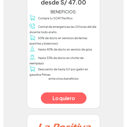
desde S/ 47.00
BENEFICIOS:
Compra tu SOAT Pacífico.
Central de emergencias las 24 horas del día
durante todo el año.
50% de dscto en servicios de llantas
(parches y balanceo).
Hasta 40% de dscto en servicio de grúa.
Hasta 33% de dscto en chofer de
reemplazo
Descuento de hasta S/1 por galón en
gasolina Primax
entre otros beneficios
Lo quiero