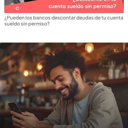
Encuentra la
cuenta de
ahorros
que más te
¿Pueden los bancos descontar deudas de tu cuenta
sueldo sin permiso?
conviene