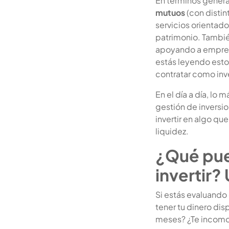
En términos genera
mutuos
(con distin
servicios orientado
patrimonio. Tambié
apoyando a empresa
estás leyendo esto
contratar como inve
En el día a día, lo
gestión de inversion
invertir en algo qu
liquidez.
¿Qué pue
invertir?
Si estás evaluando
tener tu dinero dis
meses? ¿Te incomod