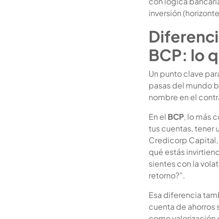
con lógica bancari
inversión (horizonte
Diferenci
BCP: lo q
Un punto clave pa
pasas del mundo ba
nombre en el contra
En el
BCP
, lo más 
tus cuentas, tener 
Credicorp Capital,
qué estás invirtien
sientes con la vola
retorno?”.
Esa diferencia tam
cuenta de ahorros 
como valorización 