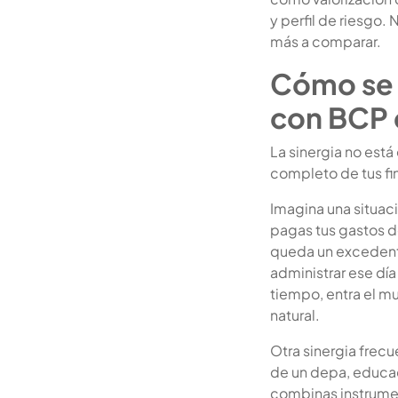
y perfil de riesgo
más a comparar.
Cómo se 
con BCP e
La sinergia no está
completo de tus fi
Imagina una situaci
pagas tus gastos d
queda un excedente
administrar ese día
tiempo, entra el m
natural.
Otra sinergia frec
de un depa, educac
combinas instrumen