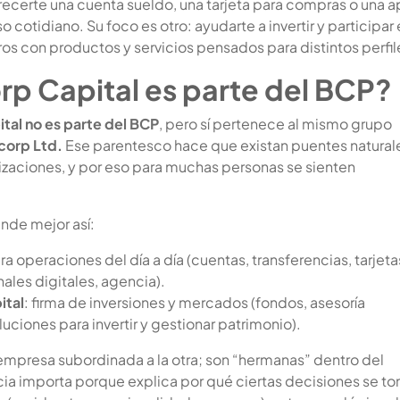
frecerte una cuenta sueldo, una tarjeta para compras o una 
o cotidiano. Su foco es otro: ayudarte a invertir y participar
os con productos y servicios pensados para distintos perfil
rp Capital es parte del BCP?
tal no es parte del BCP
, pero sí pertenece al mismo grupo
corp Ltd.
Ese parentesco hace que existan puentes natural
zaciones, y por eso para muchas personas se sienten
ende mejor así:
ra operaciones del día a día (cuentas, transferencias, tarjeta
ales digitales, agencia).
ital
: firma de inversiones y mercados (fondos, asesoría
luciones para invertir y gestionar patrimonio).
 empresa subordinada a la otra; son “hermanas” dentro del
cia importa porque explica por qué ciertas decisiones se t