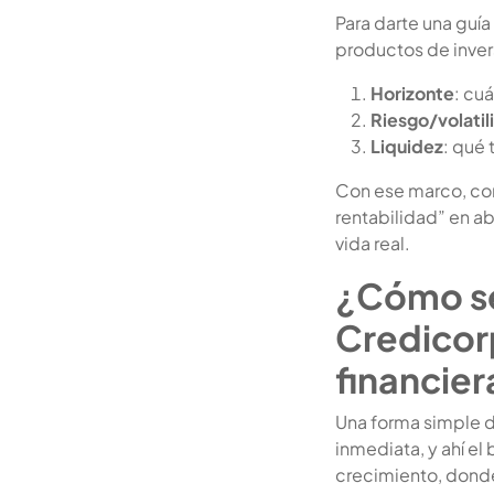
Para darte una guía
productos de inver
Horizonte
: cu
Riesgo/volatil
Liquidez
: qué 
Con ese marco, com
rentabilidad” en ab
vida real.
¿Cómo s
Credicorp
financier
Una forma simple d
inmediata, y ahí el
crecimiento, donde 