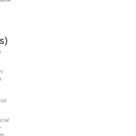
s)
o
hí
e
rol
cial
e
on