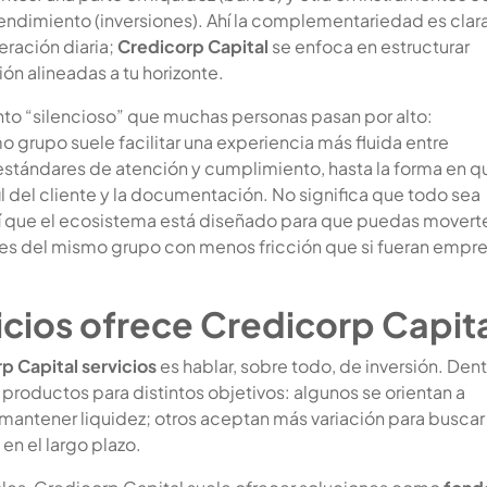
endimiento (inversiones). Ahí la complementariedad es clara
eración diaria;
Credicorp Capital
se enfoca en estructurar
ón alineadas a tu horizonte.
to “silencioso” que muchas personas pasan por alto:
 grupo suele facilitar una experiencia más fluida entre
stándares de atención y cumplimiento, hasta la forma en q
il del cliente y la documentación. No significa que todo sea
í que el ecosistema está diseñado para que puedas movert
es del mismo grupo con menos fricción que si fueran empr
icios ofrece Credicorp Capit
p Capital servicios
es hablar, sobre todo, de inversión. Den
productos para distintos objetivos: algunos se orientan a
 mantener liquidez; otros aceptan más variación para buscar
en el largo plazo.