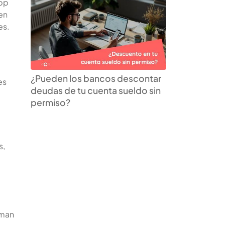
app
 en
es.
¿Pueden los bancos descontar
es
deudas de tu cuenta sueldo sin
permiso?
s,
oman