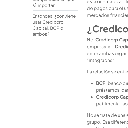
está orientado a o
sí importan
de pagos para el us
mercados financier
Entonces, ¿conviene
usar Credicorp
¿Credico
Capital, BCP o
ambos?
No.
Credicorp Capi
empresarial:
Credi
entre ambas organi
“integradas”.
La relación se enti
BCP
: banco pa
préstamos, can
Credicorp Cap
patrimonial, so
No se trata de una
grupo. Esa diferen