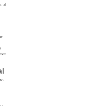
: el
ue
e
esas
al
tro