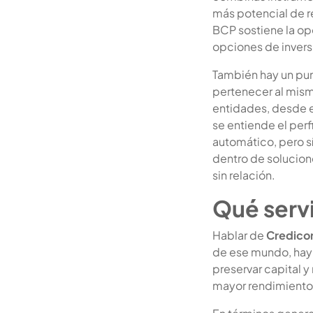
más potencial de r
BCP sostiene la op
opciones de inversi
También hay un pun
pertenecer al mismo
entidades, desde e
se entiende el perf
automático, pero s
dentro de solucion
sin relación.
Qué serv
Hablar de
Credicor
de ese mundo, hay 
preservar capital y
mayor rendimiento 