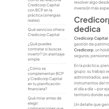
resolver algo desd
Credicorp Capital
inversión más espe
con BCP en la
práctica (sinergias
Credicorp
reales)
dedica
Qué servicios ofrece
Credicorp Capital
Credicorp Capital
¿Qué puedes
gestión de patrimo
contratar si buscas
Credicorp
, un hol
invertir? Un aterrizaje
seguros, pensiones 
simple
En la práctica, pie
¿Cómo se
grupo: su trabajo 
complementan BCP
administrados, ases
y Credicorp Capital
instrumentos del me
en tu planificación
el día a día —por ej
financiera?
territorio donde su
Qué mirar antes de
elegir:
Un detalle que gen
comparaciones que