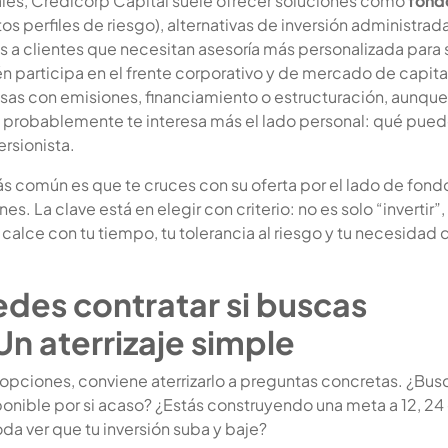
les, Credicorp Capital suele ofrecer soluciones como
fond
tos perfiles de riesgo), alternativas de inversión administrad
s a clientes que necesitan asesoría más personalizada para 
n participa en el frente corporativo y de mercado de capita
s con emisiones, financiamiento o estructuración, aunque 
 probablemente te interesa más el lado personal: qué pue
rsionista.
 más común es que te cruces con su oferta por el lado de fond
es. La clave está en elegir con criterio: no es solo “invertir”,
e calce con tu tiempo, tu tolerancia al riesgo y tu necesidad 
des contratar si buscas
 Un aterrizaje simple
 opciones, conviene aterrizarlo a preguntas concretas. ¿Bus
ponible por si acaso? ¿Estás construyendo una meta a 12, 24
a ver que tu inversión suba y baje?