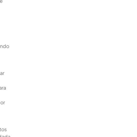
de
ando
ar
ara
yor
tos
ndada