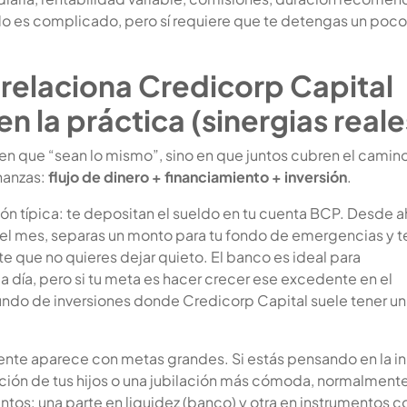
. No es complicado, pero sí requiere que te detengas un poco
relaciona Credicorp Capital
n la práctica (sinergias reale
 en que “sean lo mismo”, sino en que juntos cubren el camin
nanzas:
flujo de dinero + financiamiento + inversión
.
ón típica: te depositan el sueldo en tu cuenta BCP. Desde a
el mes, separas un monto para tu fondo de emergencias y t
 que no quieres dejar quieto. El banco es ideal para
 a día, pero si tu meta es hacer crecer ese excedente en el
undo de inversiones donde Credicorp Capital suele tener un 
uente aparece con metas grandes. Si estás pensando en la ini
ión de tus hijos o una jubilación más cómoda, normalment
tos: una parte en liquidez (banco) y otra en instrumentos c