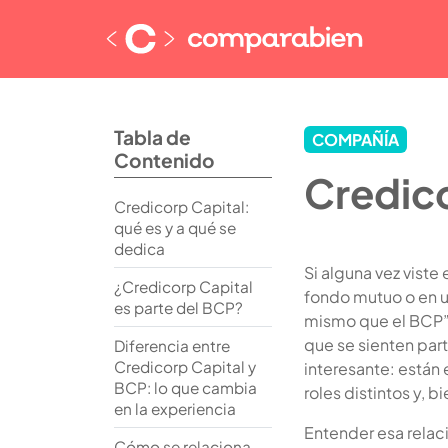
Tabla de
COMPAÑÍA
Contenido
Credico
Credicorp Capital:
qué es y a qué se
dedica
Si alguna vez viste
¿Credicorp Capital
fondo mutuo o en u
es parte del BCP?
mismo que el BCP” 
que se sienten part
Diferencia entre
Credicorp Capital y
interesante: están
BCP: lo que cambia
roles distintos y,
en la experiencia
Entender esa relac
Cómo se relaciona