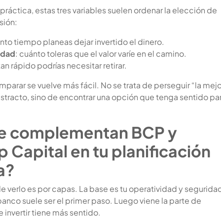
 práctica, estas tres variables suelen ordenar la elección de
sión:
ánto tiempo planeas dejar invertido el dinero.
idad
: cuánto toleras que el valor varíe en el camino.
tan rápido podrías necesitar retirar.
parar se vuelve más fácil. No se trata de perseguir “la mejo
stracto, sino de encontrar una opción que tenga sentido par
e complementan BCP y
 Capital en tu planificación
a?
e verlo es por capas. La base es tu operatividad y segurida
 banco suele ser el primer paso. Luego viene la parte de
invertir tiene más sentido.