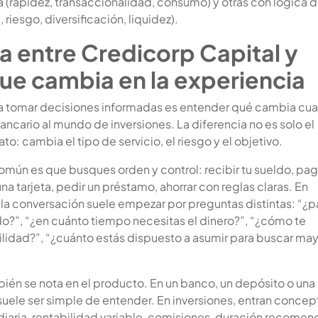
a (rapidez, transaccionalidad, consumo) y otras con lógica 
, riesgo, diversificación, liquidez).
a entre Credicorp Capital y
ue cambia en la experiencia
ra tomar decisiones informadas es entender qué cambia cu
ncario al mundo de inversiones. La diferencia no es solo el
to: cambia el tipo de servicio, el riesgo y el objetivo.
común es que busques orden y control: recibir tu sueldo, pag
una tarjeta, pedir un préstamo, ahorrar con reglas claras. En
 la conversación suele empezar por preguntas distintas: “¿p
do?”, “¿en cuánto tiempo necesitas el dinero?”, “¿cómo te
tilidad?”, “¿cuánto estás dispuesto a asumir para buscar ma
bién se nota en el producto. En un banco, un depósito o una
suele ser simple de entender. En inversiones, entran concep
diaria, rentabilidad variable, comisiones, duración recome