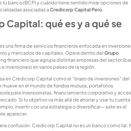
e tu banco (BCP) y cuándo tiene sentido mirar opciones de
cializadas asociadas a
Credicorp Capital Perú
.
 Capital: qué es y a qué se
es una firma de servicios financieros enfocada en inversione
nio y mercados de capitales. Opera dentro del
Grupo
ding financiero que agrupa distintas empresas del sector (ba
e inversiones) en varios países de la región.
nsa en Credicorp Capital como el “brazo de inversiones” del
se mueve en el mundo de
fondos mutuos
, portafolios
oría para inversionistas, financiamiento corporativo y acce
rcado. Si tu objetivo va más allá de ahorrar y usar tu cuenta
emplo, invertir con una estrategia o diversificar— este es el
ele aparecer.
era confusión: Credicorp Capital no es un banco como tal. 