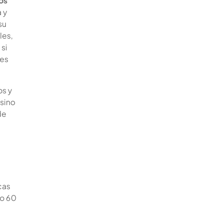
os
a y
su
les,
si
des
os y
 sino
de
cas
 o 60