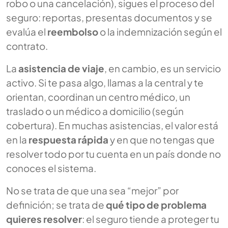
robo o una cancelación), sigues el proceso del
seguro: reportas, presentas documentos y se
evalúa el
reembolso
o la indemnización según el
contrato.
La
asistencia de viaje
, en cambio, es un servicio
activo. Si te pasa algo, llamas a la central y te
orientan, coordinan un centro médico, un
traslado o un médico a domicilio (según
cobertura). En muchas asistencias, el valor está
en la
respuesta rápida
y en que no tengas que
resolver todo por tu cuenta en un país donde no
conoces el sistema.
No se trata de que una sea “mejor” por
definición; se trata de
qué tipo de problema
quieres resolver
: el seguro tiende a proteger tu