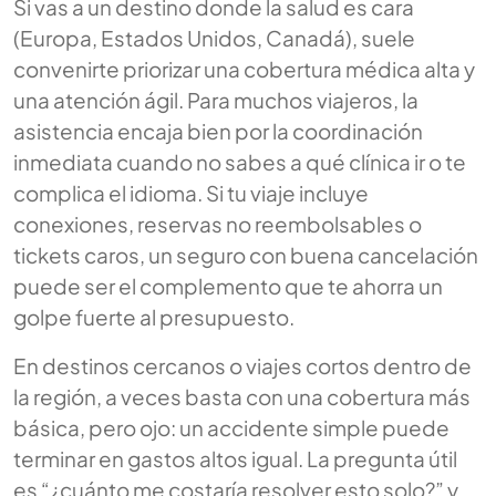
Si vas a un destino donde la salud es cara
(Europa, Estados Unidos, Canadá), suele
convenirte priorizar una cobertura médica alta y
una atención ágil. Para muchos viajeros, la
asistencia encaja bien por la coordinación
inmediata cuando no sabes a qué clínica ir o te
complica el idioma. Si tu viaje incluye
conexiones, reservas no reembolsables o
tickets caros, un seguro con buena cancelación
puede ser el complemento que te ahorra un
golpe fuerte al presupuesto.
En destinos cercanos o viajes cortos dentro de
la región, a veces basta con una cobertura más
básica, pero ojo: un accidente simple puede
terminar en gastos altos igual. La pregunta útil
es “¿cuánto me costaría resolver esto solo?” y