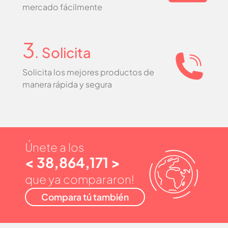
mercado fácilmente
3
. Solicita
Solicita los mejores productos de
manera rápida y segura
Únete a los
< 38,864,171 >
que ya compararon!
Compara tú también