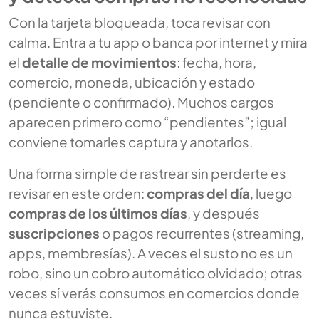
Con la tarjeta bloqueada, toca revisar con
calma. Entra a tu app o banca por internet y mira
el
detalle de movimientos
: fecha, hora,
comercio, moneda, ubicación y estado
(pendiente o confirmado). Muchos cargos
aparecen primero como “pendientes”; igual
conviene tomarles captura y anotarlos.
Una forma simple de rastrear sin perderte es
revisar en este orden:
compras del día
, luego
compras de los últimos días
, y después
suscripciones
o pagos recurrentes (streaming,
apps, membresías). A veces el susto no es un
robo, sino un cobro automático olvidado; otras
veces sí verás consumos en comercios donde
nunca estuviste.