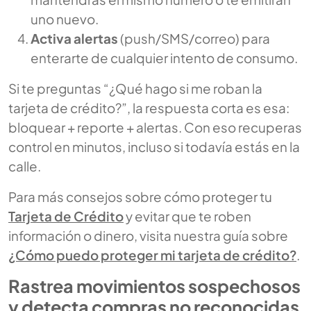
uno nuevo.
Activa alertas
(push/SMS/correo) para
enterarte de cualquier intento de consumo.
Si te preguntas
“¿Qué hago si me roban la
tarjeta de crédito?”
, la respuesta corta es esa:
bloquear + reporte + alertas. Con eso recuperas
control en minutos, incluso si todavía estás en la
calle.
Para más consejos sobre cómo proteger tu
Tarjeta de Crédito
y evitar que te roben
información o dinero, visita nuestra guía sobre
¿Cómo puedo proteger mi tarjeta de crédito?
.
Rastrea movimientos sospechosos
y detecta compras no reconocidas