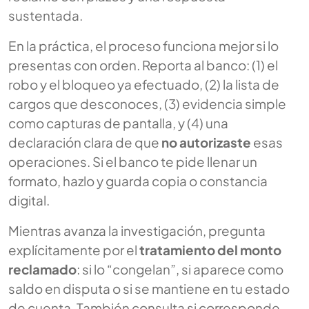
sustentada.
En la práctica, el proceso funciona mejor si lo
presentas con orden. Reporta al banco: (1) el
robo y el bloqueo ya efectuado, (2) la lista de
cargos que desconoces, (3) evidencia simple
como capturas de pantalla, y (4) una
declaración clara de que
no autorizaste
esas
operaciones. Si el banco te pide llenar un
formato, hazlo y guarda copia o constancia
digital.
Mientras avanza la investigación, pregunta
explícitamente por el
tratamiento del monto
reclamado
: si lo “congelan”, si aparece como
saldo en disputa o si se mantiene en tu estado
de cuenta. También consulta si corresponde