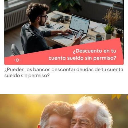
Descubre la
AFP
que te da
más rentabilidad
¿Pueden los bancos descontar deudas de tu cuenta
sueldo sin permiso?