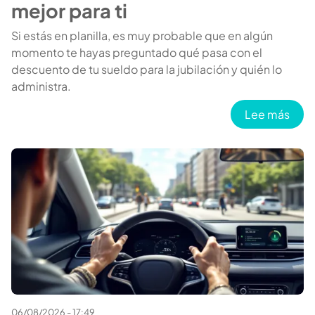
mejor para ti
Si estás en planilla, es muy probable que en algún
momento te hayas preguntado qué pasa con el
descuento de tu sueldo para la jubilación y quién lo
administra.
sobr
Lee más
06/08/2026 - 17:49