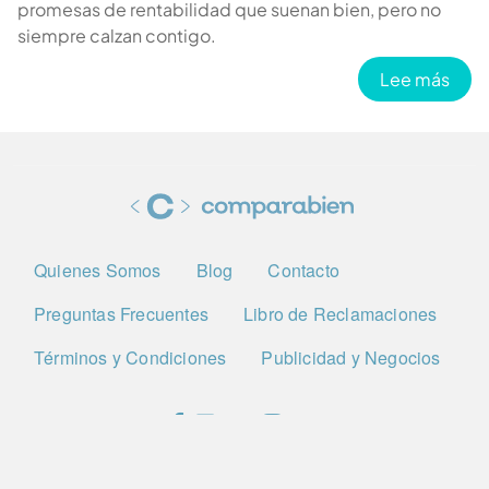
promesas de rentabilidad que suenan bien, pero no
siempre calzan contigo.
sobr
Lee más
Cargar más
Quienes Somos
Blog
Contacto
Preguntas Frecuentes
Libro de Reclamaciones
Términos y Condiciones
Publicidad y Negocios
® Comparabien
2026
- Todos los derechos reservados