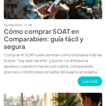
06/08/2026 - 17:48
Cómo comprar SOAT en
Comparabien: guía fácil y
segura
Comprar el SOAT suele sentirse como una tarea más de
la lista: “hay que hacerlo” y punto. La diferencia
aparece cuando lo haces con calma, comparando
precios y condiciones sin saltar de página en página.
sobr
Lee más