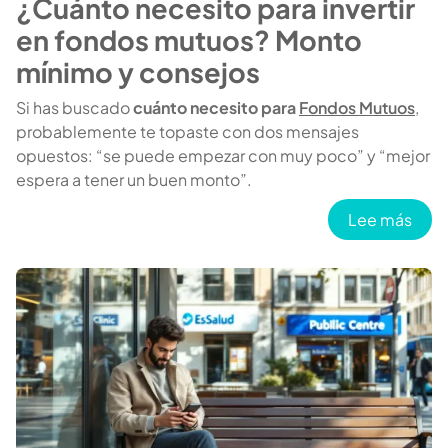
¿Cuánto necesito para invertir
en fondos mutuos? Monto
mínimo y consejos
Si has buscado
cuánto necesito para
Fondos Mutuos
,
probablemente te topaste con dos mensajes
opuestos: “se puede empezar con muy poco” y “mejor
espera a tener un buen monto”.
sobr
Lee más