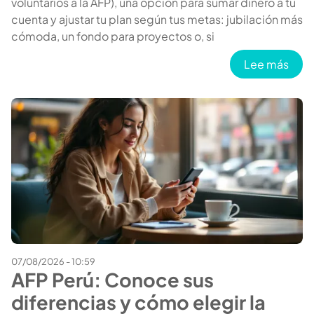
voluntarios a la AFP), una opción para sumar dinero a tu
cuenta y ajustar tu plan según tus metas: jubilación más
cómoda, un fondo para proyectos o, si
sobr
Lee más
07/08/2026 - 10:59
AFP Perú: Conoce sus
diferencias y cómo elegir la