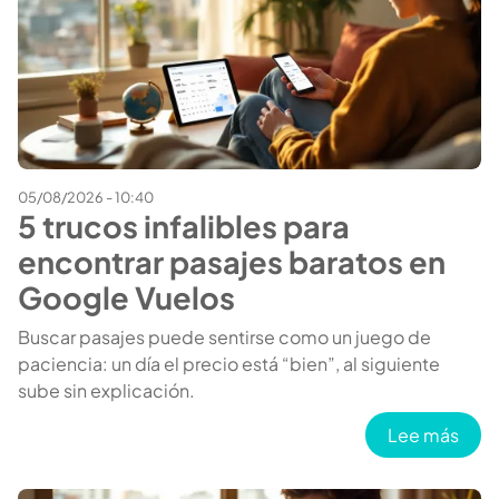
05/08/2026 - 10:40
5 trucos infalibles para
encontrar pasajes baratos en
Google Vuelos
Buscar pasajes puede sentirse como un juego de
paciencia: un día el precio está “bien”, al siguiente
sube sin explicación.
sobr
Lee más