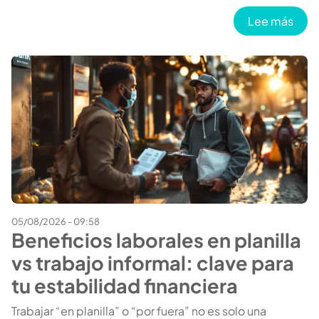
sobre
Lee más
05/08/2026 - 09:58
Beneficios laborales en planilla
vs trabajo informal: clave para
tu estabilidad financiera
Trabajar “en planilla” o “por fuera” no es solo una