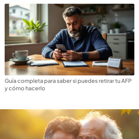
Descubre la
AFP
que te da
más rentabilidad
Guía completa para saber si puedes retirar tu AFP
y cómo hacerlo