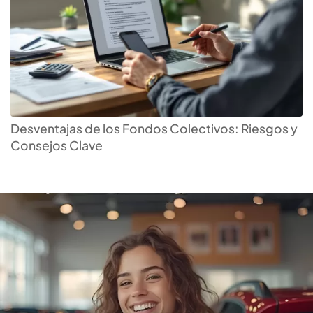
Escoge el mejor
fondo
colectivo
para conseguir t
Desventajas de los Fondos Colectivos: Riesgos y
Consejos Clave
auto