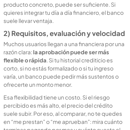
producto concreto, puede ser suficiente. Si
quieres integrar tu día a día financiero, el banco
suele llevar ventaja.
2) Requisitos, evaluación y velocidad
Muchos usuarios llegan a una financiera por una
razón clara:
la aprobación puede ser más
flexible o rápida
. Si tu historial crediticio es
corto, si no estás formalizado o si tu ingreso
varía, un banco puede pedir más sustentos o
ofrecerte un monto menor.
Esa flexibilidad tiene un costo. Si el riesgo
percibido es más alto, el precio del crédito
suele subir. Por eso, al comparar, no te quedes
en “me prestan” o “me aprueban”: mira cuánto
terminas pagando por mes y cuánto cuesta el