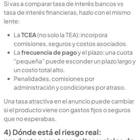
Si vas a comparar
tasa de interés bancos
vs
tasa de interés financieras
, hazlo con el mismo
lente:
La
TCEA
(no solo la TEA): incorpora
comisiones, seguros y costos asociados.
La
frecuencia de pago
y el plazo: una cuota
“pequeña” puede esconder un plazo largo y
un costo total alto.
Penalidades, comisiones por
administración y condiciones por atraso.
Una tasa atractiva en el anuncio puede cambiar
si el producto viene con gastos fijos o seguros
que no esperabas.
4) Dónde está el riesgo real: