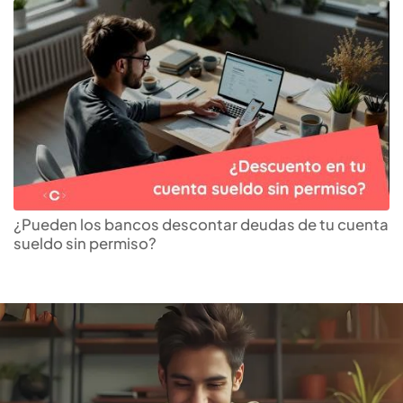
Descubre el
préstamo
personal
que más te
¿Pueden los bancos descontar deudas de tu cuenta
sueldo sin permiso?
conviene