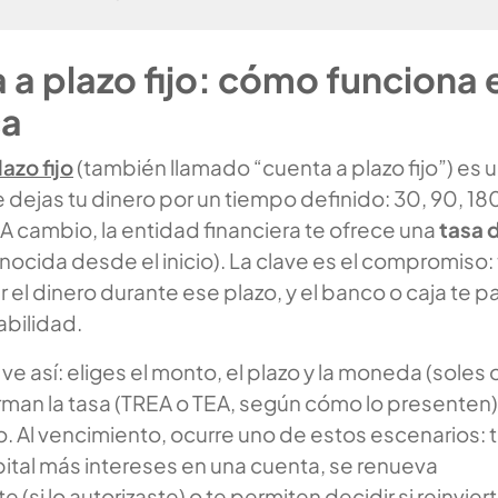
 a plazo fijo: cómo funciona 
ca
azo fijo
(también llamado “cuenta a plazo fijo”) es 
dejas tu dinero por un tiempo definido: 30, 90, 18
í. A cambio, la entidad financiera te ofrece una
tasa 
nocida desde el inicio). La clave es el compromiso: 
 el dinero durante ese plazo, y el banco o caja te p
abilidad.
e ve así: eliges el monto, el plazo y la moneda (soles 
orman la tasa (TREA o TEA, según cómo lo presenten) 
. Al vencimiento, ocurre uno de estos escenarios: 
ital más intereses en una cuenta, se renueva
(si lo autorizaste) o te permiten decidir si reinvier