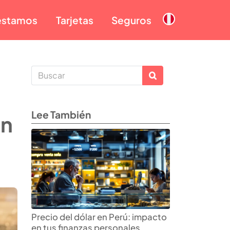
éstamos
Tarjetas
Seguros
Lee También
on
Precio del dólar en Perú: impacto
en tus finanzas personales