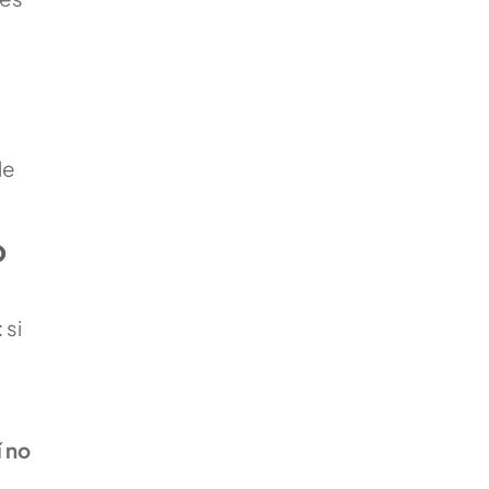
le
o
 si
í
no