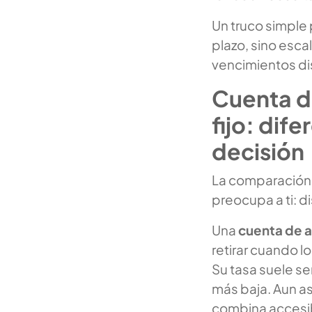
Un truco simple 
plazo, sino esca
vencimientos di
Cuenta d
fijo: dif
decisión
La comparación s
preocupa a ti: di
Una
cuenta de 
retirar cuando l
Su tasa suele se
más baja. Aun así
combina accesib