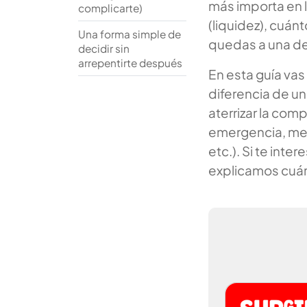
más importa en l
complicarte)
(liquidez), cuán
Una forma simple de
quedas a una de
decidir sin
arrepentirte después
En esta guía vas
diferencia de u
aterrizar la co
emergencia, met
etc.). Si te inte
explicamos cuá