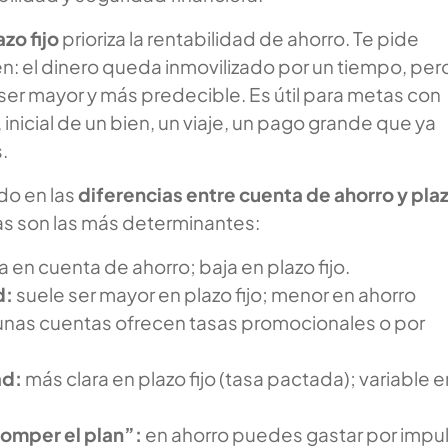
zo fijo
prioriza la rentabilidad de ahorro. Te pide
n: el dinero queda inmovilizado por un tiempo, pero
 ser mayor y más predecible. Es útil para metas con
 inicial de un bien, un viaje, un pago grande que ya
.
do en las
diferencias entre cuenta de ahorro y pla
tas son las más determinantes:
a en cuenta de ahorro; baja en plazo fijo.
d:
suele ser mayor en plazo fijo; menor en ahorro
unas cuentas ofrecen tasas promocionales o por
ad:
más clara en plazo fijo (tasa pactada); variable e
romper el plan”:
en ahorro puedes gastar por impu