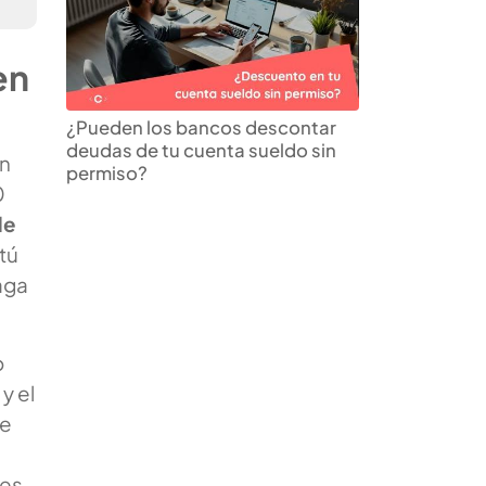
en
¿Pueden los bancos descontar
deudas de tu cuenta sueldo sin
un
permiso?
0
de
tú
aga
o
y el
te
tes