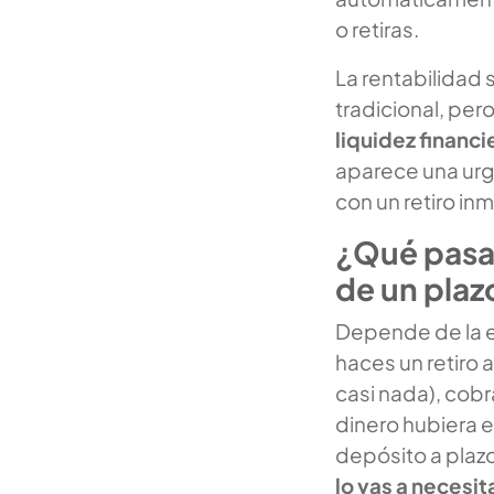
o retiras.
La rentabilidad 
tradicional, per
liquidez financi
aparece una urge
con un retiro i
¿Qué pasa 
de un plazo
Depende de la e
haces un retiro
casi nada), cobr
dinero hubiera e
depósito a plazo
lo vas a necesit