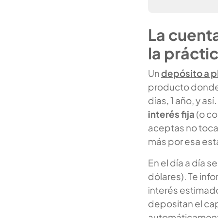
La cuenta
la prácti
Un
depósito a pl
producto donde 
días, 1 año, y as
interés fija
(o co
aceptas no tocar
más por esa est
En el día a día s
dólares). Te inf
interés estimado
depositan el cap
automáticamente 