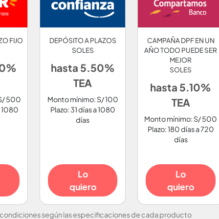
ZO FIJO
DEPÓSITO A PLAZOS
CAMPAÑA DPF EN UN
SOLES
AÑO TODO PUEDE SER
MEJOR
80%
hasta 5.50%
SOLES
TEA
hasta 5.10%
S/ 500
Monto mínimo: S/ 100
TEA
a 1080
Plazo: 31 días a 1080
Monto mínimo: S/ 500
días
Plazo: 180 días a 720
días
Lo
Lo
quiero
quiero
 condiciones según las especificaciones de cada producto