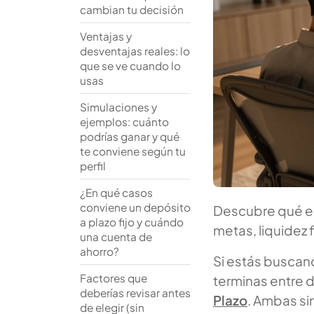
cambian tu decisión
Ventajas y
desventajas reales: lo
que se ve cuando lo
usas
Simulaciones y
ejemplos: cuánto
podrías ganar y qué
te conviene según tu
perfil
¿En qué casos
conviene un depósito
Descubre qué es
a plazo fijo y cuándo
metas, liquidez 
una cuenta de
ahorro?
Si estás buscand
Factores que
terminas entre 
deberías revisar antes
Plazo
. Ambas si
de elegir (sin