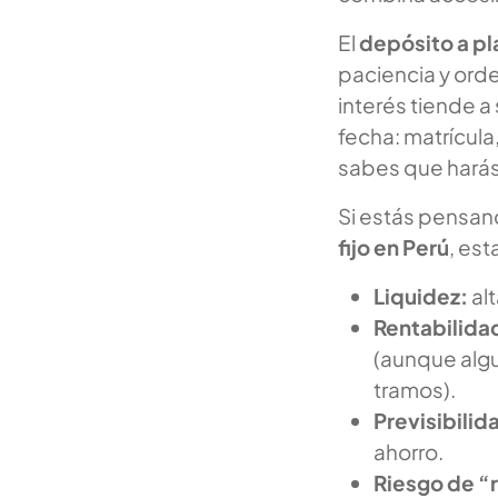
El
depósito a pla
paciencia y orde
interés tiende a
fecha: matrícula,
sabes que harás
Si estás pensan
fijo en Perú
, es
Liquidez:
alt
Rentabilida
(aunque alg
tramos).
Previsibilid
ahorro.
Riesgo de “