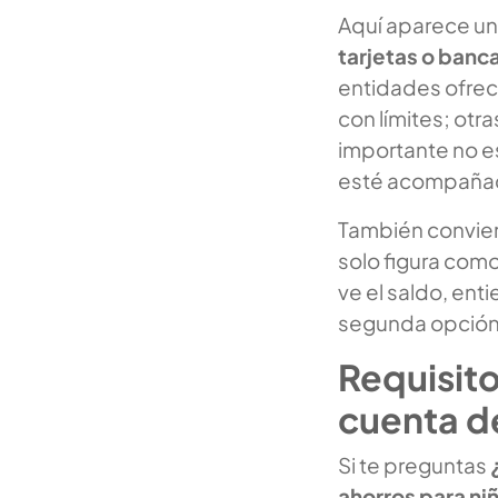
Aquí aparece u
tarjetas o banca
entidades ofrece
con límites; otr
importante no es
esté acompañado 
También convien
solo figura como
ve el saldo, en
segunda opción 
Requisito
cuenta d
Si te preguntas
ahorros para ni