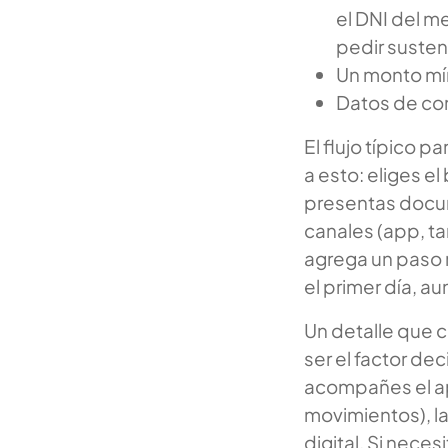
el DNI del m
pedir susten
Un monto mín
Datos de con
El flujo típico pa
a esto: eliges e
presentas docum
canales (app, tar
agrega un paso 
el primer día, 
Un detalle que c
ser el factor de
acompañes el apr
movimientos), l
digital. Si nece