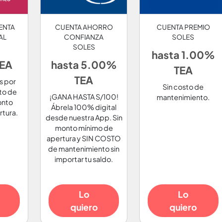
ENTA
CUENTA AHORRO
CUENTA PREMIO
AL
CONFIANZA
SOLES
SOLES
hasta 1.00%
TEA
hasta 5.00%
TEA
TEA
s por
Sin costo de
to de
¡GANA HASTA S/100!
mantenimiento.
onto
Ábrela 100% digital
rtura.
desde nuestra App. Sin
monto mínimo de
apertura y SIN COSTO
de mantenimiento sin
importar tu saldo.
Lo
Lo
quiero
quiero