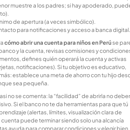
enor muestre a los padres; si hay apoderado, pued
to).
imo de apertura (a veces simbólico).
tacto para notificaciones y acceso a banca digital
ra
cómo abrir una cuenta para niños en Perú
se par
l banco y la cuenta, revisas comisiones y condicione
entos, defines quién operará la cuenta y activas
jetas, notificaciones). Si tu objetivo es educativo,
más: establece una meta de ahorro con tu hijo des
aunque sea pequeña.
asi no se comenta: la “facilidad” de abrirla no deber
cisivo. Si el banco no te da herramientas para que tú
endizaje (alertas, límites, visualización clara de
a cuenta puede terminar siendo solo una alcancía
sitas ayuda para comparar condiciones y elegir bien,