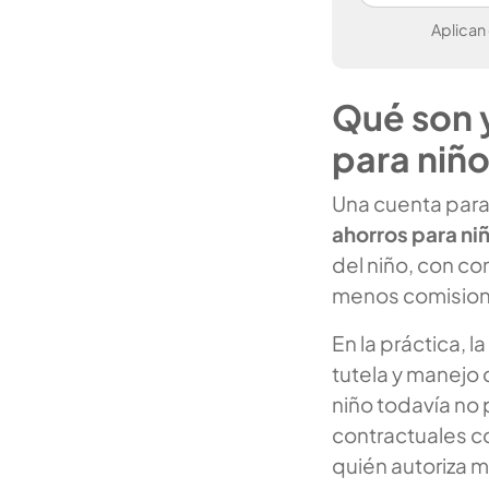
Aplican
Qué son 
para niñ
Una cuenta para
ahorros para ni
del niño, con c
menos comisiones
En la práctica, 
tutela y manejo
niño todavía no
contractuales c
quién autoriza m