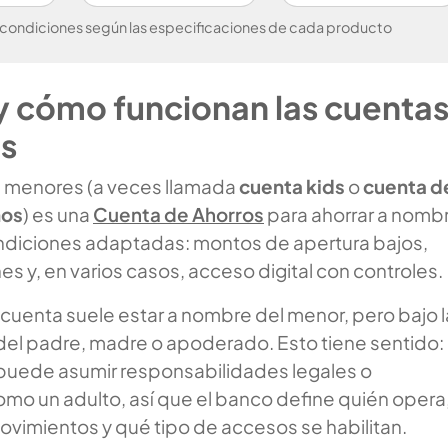
 condiciones según las especificaciones de cada producto
y cómo funcionan las cuenta
os
 menores (a veces llamada
cuenta kids
o
cuenta d
ños
) es una
Cuenta de Ahorros
para ahorrar a nomb
ondiciones adaptadas: montos de apertura bajos,
 y, en varios casos, acceso digital con controles.
la cuenta suele estar a nombre del menor, pero bajo l
 del padre, madre o apoderado. Esto tiene sentido:
 puede asumir responsabilidades legales o
omo un adulto, así que el banco define quién opera
ovimientos y qué tipo de accesos se habilitan.