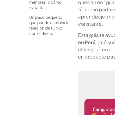
quedan en “guar
menores (y cómo
evitarlos)
tú, como padre 
aprendizaje: me
Un paso pequeño
que puede cambiar la
constante.
relación de tu hijo
con el dinero
Esta guía te ay
en Perú
, qué su
útiles y cómo co
un producto pas