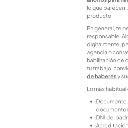
lo que parecen. 
producto.
En general, te 
responsable. Alg
digitalmente, p
agencia o con ver
habilitación de
tu trabajo, conv
de haberes
y su
Lo más habitual 
Documento de
documento mi
DNI del pad
Acreditación