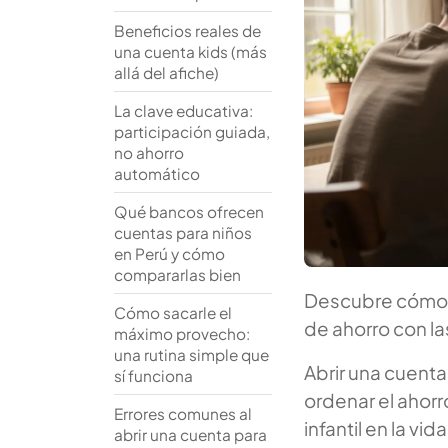
Beneficios reales de
una cuenta kids (más
allá del afiche)
La clave educativa:
participación guiada,
no ahorro
automático
Qué bancos ofrecen
cuentas para niños
en Perú y cómo
compararlas bien
Descubre cómo a
Cómo sacarle el
de ahorro con la
máximo provecho:
una rutina simple que
Abrir una cuenta
sí funciona
ordenar el ahorr
Errores comunes al
infantil en la vi
abrir una cuenta para