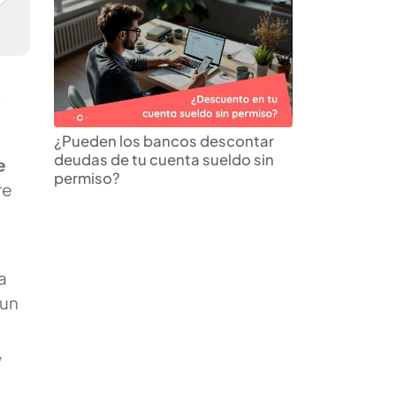
s
¿Pueden los bancos descontar
deudas de tu cuenta sueldo sin
e
permiso?
re
a
 un
,