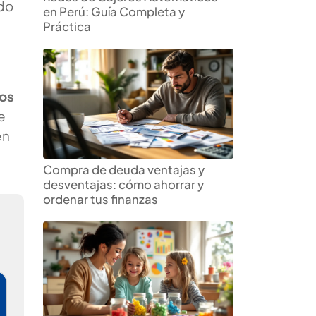
ndo
en Perú: Guía Completa y
Práctica
ños
e
en
Compra de deuda ventajas y
desventajas: cómo ahorrar y
ordenar tus finanzas