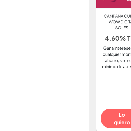
CAMPAÑA CU
WOW DIGIT
SOLES
4.60% 
Gana interese
cualquier mon
ahorro, sin m
mínimo de ape
Lo
quiero