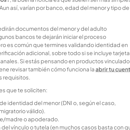
Aun así, varían por banco, edad del menor y tipo de
pedirán documentos del menor y del adulto
unos bancos te dejarán iniciar el proceso
ero es común que termines validando identidad en
ificación adicional, sobre todo si se incluye tarjeta
 canales. Si estás pensando en productos vinculado
iene revisar también cómo funciona la
abrir tu cuen
s requisitos.
es que te soliciten:
 identidad del menor (DNI o, según el caso,
gratorio válido).
re/madre o apoderado.
 del vínculo o tutela (en muchos casos basta con q