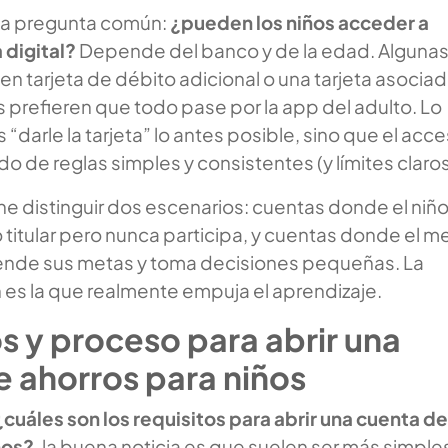
na pregunta común:
¿pueden los niños acceder a
 digital?
Depende del banco y de la edad. Alguna
n tarjeta de débito adicional o una tarjeta asocia
as prefieren que todo pase por la app del adulto. Lo
 “darle la tarjeta” lo antes posible, sino que el acc
de reglas simples y consistentes (y límites claros
e distinguir dos escenarios: cuentas donde el niñ
 titular pero nunca participa, y cuentas donde el m
tiende sus metas y toma decisiones pequeñas. La
es la que realmente empuja el aprendizaje.
s y proceso para abrir una
e ahorros para niños
¿cuáles son los requisitos para abrir una cuenta de
ños?
, la buena noticia es que suelen ser más simple