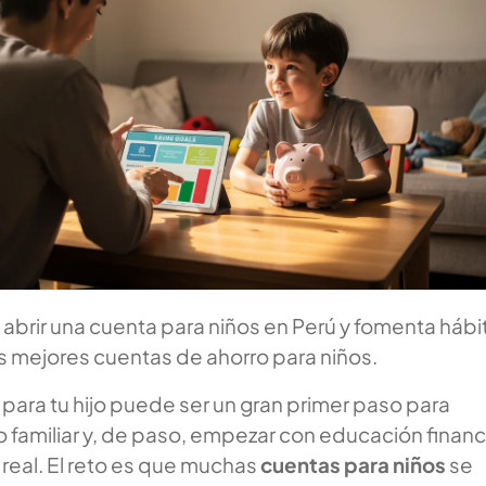
brir una cuenta para niños en Perú y fomenta hábi
s mejores cuentas de ahorro para niños.
 para tu hijo puede ser un gran primer paso para
o familiar y, de paso, empezar con educación financ
da real. El reto es que muchas
cuentas para niños
se