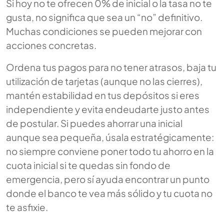
Si hoy no te ofrecen 0% de inicial o la tasa no te
gusta, no significa que sea un “no” definitivo.
Muchas condiciones se pueden mejorar con
acciones concretas.
Ordena tus pagos para no tener atrasos, baja tu
utilización de tarjetas (aunque no las cierres),
mantén estabilidad en tus depósitos si eres
independiente y evita endeudarte justo antes
de postular. Si puedes ahorrar una inicial
aunque sea pequeña, úsala estratégicamente:
no siempre conviene poner todo tu ahorro en la
cuota inicial si te quedas sin fondo de
emergencia, pero sí ayuda encontrar un punto
donde el banco te vea más sólido y tu cuota no
te asfixie.