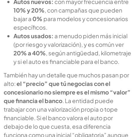
Autos nuevos:
con mayor frecuencia entre
10% y 20%
, con campañas que pueden
bajar a
0%
para modelos y concesionarios
específicos.
Autos usados:
a menudo piden más inicial
(por riesgo y valorización), y es común ver
20% a 40%
, según antigüedad, kilometraje
y si el auto es financiable para el banco.
También hay un detalle que muchos pasan por
alto:
el “precio” que tú negocias con el
concesionario no siempre es el mismo “valor”
que financia el banco
. La entidad puede
trabajar con una valorización propia o tope
financiable. Si el banco valora el auto por
debajo de lo que cuesta, esa diferencia
funciona como una inicial “obligatoria” aunque