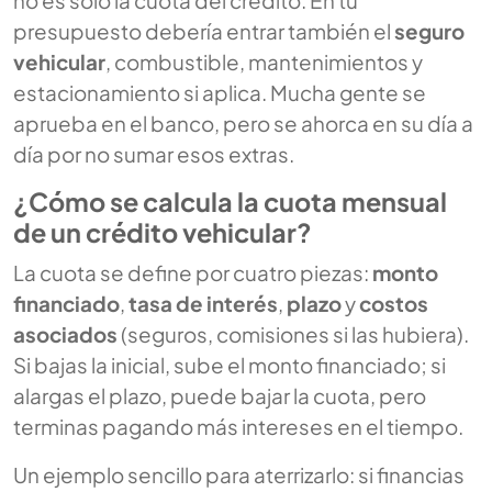
presupuesto debería entrar también el
seguro
vehicular
, combustible, mantenimientos y
estacionamiento si aplica. Mucha gente se
aprueba en el banco, pero se ahorca en su día a
día por no sumar esos extras.
¿Cómo se calcula la cuota mensual
de un crédito vehicular?
La cuota se define por cuatro piezas:
monto
financiado
,
tasa de interés
,
plazo
y
costos
asociados
(seguros, comisiones si las hubiera).
Si bajas la inicial, sube el monto financiado; si
alargas el plazo, puede bajar la cuota, pero
terminas pagando más intereses en el tiempo.
Un ejemplo sencillo para aterrizarlo: si financias