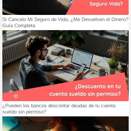
Si Cancelo Mi Seguro de Vida, ¿Me Devuelven el Dinero?
Guía Completa
Encuentra el
SOAT
más
barato del mercado
¿Pueden los bancos descontar deudas de tu cuenta
sueldo sin permiso?