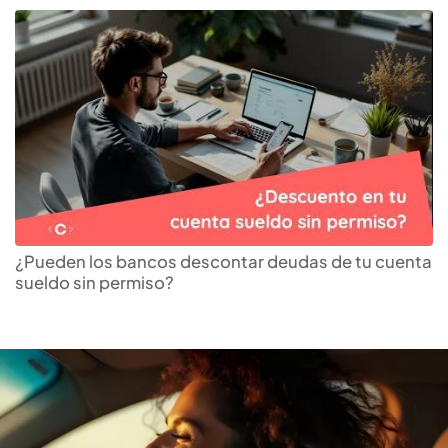
Encuentra el
SOAT
más
barato del mercado
¿Pueden los bancos descontar deudas de tu cuenta
sueldo sin permiso?