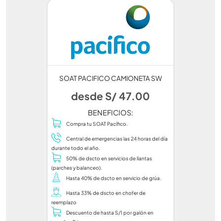
SOAT PACIFICO CAMIONETA SW
desde S/ 47.00
BENEFICIOS:
Compra tu SOAT Pacífico.
Central de emergencias las 24 horas del día
durante todo el año.
50% de dscto en servicios de llantas
(parches y balanceo).
Hasta 40% de dscto en servicio de grúa.
Hasta 33% de dscto en chofer de
reemplazo
Descuento de hasta S/1 por galón en