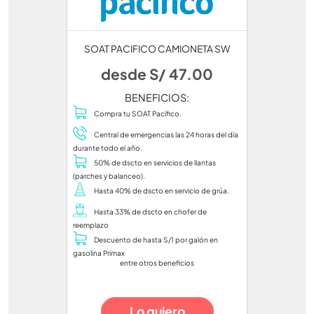
SOAT PACIFICO CAMIONETA SW
desde S/ 47.00
BENEFICIOS:
Compra tu SOAT Pacífico.
Central de emergencias las 24 horas del día
durante todo el año.
50% de dscto en servicios de llantas
(parches y balanceo).
Hasta 40% de dscto en servicio de grúa.
Hasta 33% de dscto en chofer de
reemplazo
Descuento de hasta S/1 por galón en
gasolina Primax
entre otros beneficios
Lo quiero