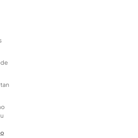
s
s de
 tan
no
tu
mo