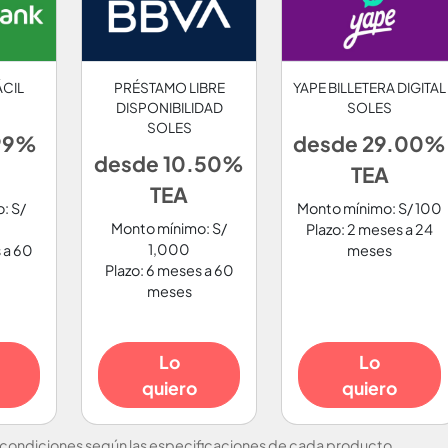
ÁCIL
PRÉSTAMO LIBRE
YAPE BILLETERA DIGITAL
DISPONIBILIDAD
SOLES
SOLES
99%
desde 29.00%
desde 10.50%
TEA
TEA
: S/
Monto mínimo: S/ 100
Monto mínimo: S/
Plazo: 2 meses a 24
1,000
 a 60
meses
Plazo: 6 meses a 60
meses
Lo
Lo
quiero
quiero
 condiciones según las especificaciones de cada producto