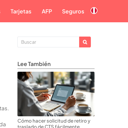
s
Tarjetas
AFP
Seguros
Lee También
tas.
Cómo hacer solicitud de retiro y
ada
traslado de CTS fácilmente