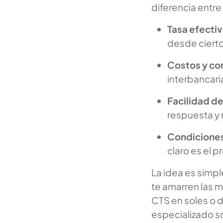
diferencia entre
Tasa efectiv
desde cierto
Costos y co
interbancari
Facilidad de
respuesta y 
Condiciones
claro es el 
La idea es simpl
te amarren las m
CTS en soles o d
especializado 