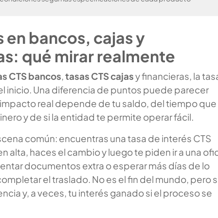
 en bancos, cajas y
as: qué mirar realmente
as CTS bancos
,
tasas CTS cajas
y financieras, la tas
el inicio. Una diferencia de puntos puede parecer
 impacto real depende de tu saldo, del tiempo que
ero y de si la entidad te permite operar fácil.
scena común: encuentras una tasa de interés CTS
n alta, haces el cambio y luego te piden ir a una ofi
sentar documentos extra o esperar más días de lo
mpletar el traslado. No es el fin del mundo, pero s
encia y, a veces, tu interés ganado si el proceso se