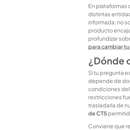
En plataformas
distintas entida
informada: no s
producto encaja 
profundizar sob
para cambiar tu
¿Dónde c
Si tu pregunta 
depende de dos c
condiciones del
restricciones fu
trasladarla de n
de CTS
permitido
Conviene que re