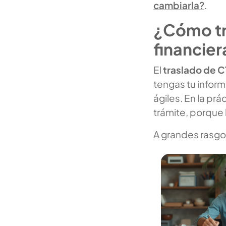
cambiarla?
.
¿Cómo tra
financier
El
traslado de 
tengas tu inform
ágiles. En la prá
trámite, porque 
A grandes rasgo