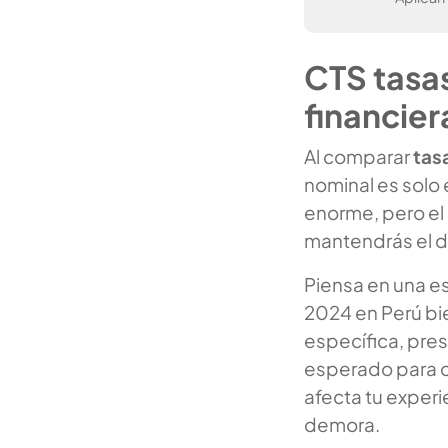
CTS tasas
financier
Al comparar
tas
nominal es solo 
enorme, pero el
mantendrás el din
Piensa en una e
2024 en Perú bie
específica, pre
esperado para co
afecta tu experi
demora.