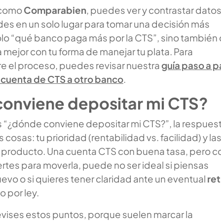
 como
Comparabien
, puedes ver y contrastar dato
des en un solo lugar para tomar una decisión más
olo “qué banco paga más por la CTS”, sino también
mejor con tu forma de manejar tu plata. Para
re el proceso, puedes revisar nuestra
guía paso a 
 cuenta de CTS a otro banco
.
onviene depositar mi CTS?
es “¿dónde conviene depositar mi CTS?”, la respues
osas: tu prioridad (rentabilidad vs. facilidad) y la
 producto. Una cuenta CTS con buena tasa, pero c
ertes para moverla, puede no ser ideal si piensas
uevo o si quieres tener claridad ante un eventual
ret
 por ley.
vises estos puntos, porque suelen marcar la