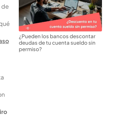
s de
 qué
¿Pueden los bancos descontar
paso
deudas de tu cuenta sueldo sin
permiso?
ta
s
on
iro