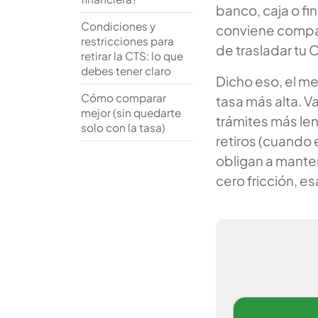
banco, caja o fi
Condiciones y
conviene compara
restricciones para
de trasladar tu
retirar la CTS: lo que
debes tener claro
Dicho eso, el me
Cómo comparar
tasa más alta. V
mejor (sin quedarte
trámites más len
solo con la tasa)
retiros (cuando
obligan a manten
cero fricción, e