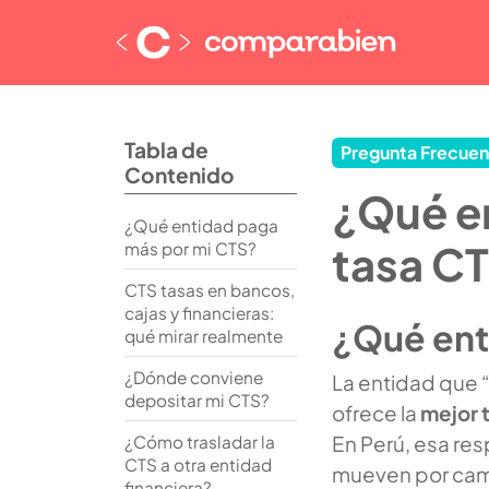
Tabla de
Pregunta Frecuen
Contenido
¿Qué en
¿Qué entidad paga
tasa CT
más por mi CTS?
CTS tasas en bancos,
cajas y financieras:
¿Qué ent
qué mirar realmente
¿Dónde conviene
La entidad que 
depositar mi CTS?
ofrece la
mejor 
En Perú, esa re
¿Cómo trasladar la
CTS a otra entidad
mueven por cam
financiera?