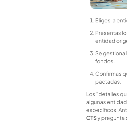
Eliges la ent
Presentas lo
entidad orig
Se gestiona l
fondos.
Confirmas qu
pactadas.
Los “detalles qu
algunas entidade
específicos. Ante
CTS
y pregunta