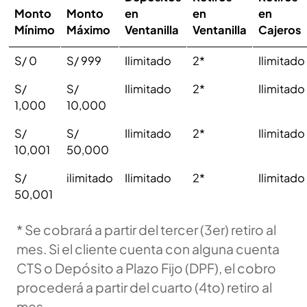
Monto
Monto
en
en
en
Mínimo
Máximo
Ventanilla
Ventanilla
Cajeros
S/ 0
S/ 999
Ilimitado
2*
Ilimitado
S/
S/
Ilimitado
2*
Ilimitado
1,000
10,000
S/
S/
Ilimitado
2*
Ilimitado
10,001
50,000
S/
ilimitado
Ilimitado
2*
Ilimitado
50,001
* Se cobrará a partir del tercer (3er) retiro al
mes. Si el cliente cuenta con alguna cuenta
CTS o Depósito a Plazo Fijo (DPF), el cobro
procederá a partir del cuarto (4to) retiro al
mes.