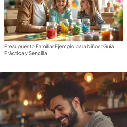
Encuentra la
cuenta de
ahorros
que más te
Presupuesto Familiar Ejemplo para Niños: Guía
Práctica y Sencilla
conviene