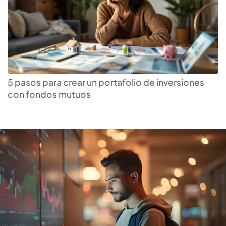
Descubre el
fondo mutuo
que te paga más
5 pasos para crear un portafolio de inversiones
con fondos mutuos