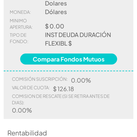
Dolares
Dólares
MONEDA:
MINIMO
$ 0.00
APERTURA:
INST DEUDA DURACIÓN
TIPO DE
FONDO:
FLEXIBL $
Compara Fondos Mutuos
COMISIÓN SUSCRIPCIÓN:
0.00%
VALOR DE CUOTA:
$ 126.18
COMISION DE RESCATE (SI SE RETIRA ANTES DE
DIAS):
0.00%
Rentabilidad