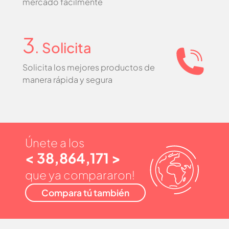
mercado fácilmente
3
. Solicita
Solicita los mejores productos de
manera rápida y segura
Únete a los
< 38,864,171 >
que ya compararon!
Compara tú también