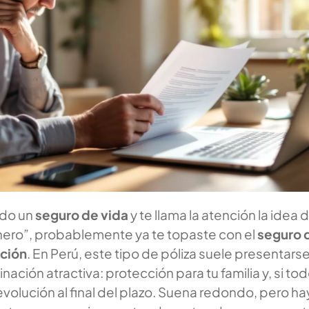
ndo un
seguro de vida
y te llama la atención la idea 
inero”, probablemente ya te topaste con el
seguro 
ución
. En Perú, este tipo de póliza suele presentars
ción atractiva: protección para tu familia y, si to
evolución al final del plazo. Suena redondo, pero ha