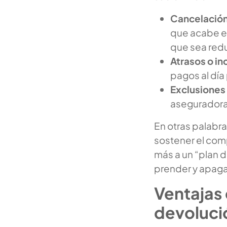
Cancelación
que acabe el
que sea redu
Atrasos o i
pagos al día
Exclusiones
aseguradora 
En otras palabr
sostener el com
más a un “plan d
prender y apaga
Ventajas 
devolució