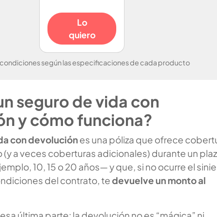
Lo
quiero
 condiciones según las especificaciones de cada producto
un seguro de vida con
ón y cómo funciona?
da con devolución
es una póliza que ofrece cobert
o (y a veces coberturas adicionales) durante un pla
emplo, 10, 15 o 20 años— y que, si no ocurre el sinie
ndiciones del contrato, te
devuelve un monto al
 esa última parte: la devolución no es “mágica” ni