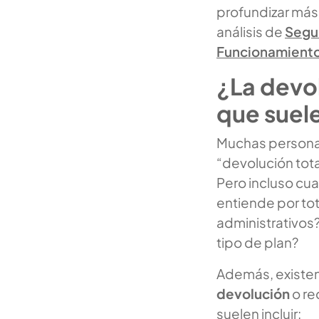
profundizar más 
análisis de
Segur
Funcionamiento
¿La devol
que suele
Muchas persona
“devolución total
Pero incluso cua
entiende por tot
administrativos
tipo de plan?
Además, existen
devolución
o re
suelen incluir: