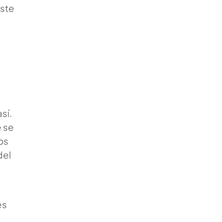
este
sí.
é se
os
del
es