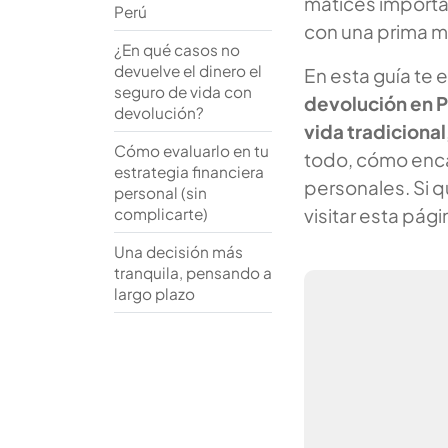
matices import
Perú
con una prima má
¿En qué casos no
devuelve el dinero el
En esta guía te 
seguro de vida con
devolución en 
devolución?
vida tradicional
Cómo evaluarlo en tu
todo, cómo encaj
estrategia financiera
personales. Si 
personal (sin
visitar esta pág
complicarte)
Una decisión más
tranquila, pensando a
largo plazo