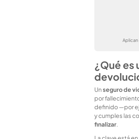
Aplican
¿Qué es 
devoluci
Un
seguro de vi
por fallecimient
definido —por ej
y cumples las co
finalizar
.
La clave está en