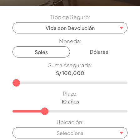
Tipo de Seguro:
Vida con Devolución
Moneda:
Dólares
Soles
Suma Asegurada:
Plazo:
Ubicación:
Selecciona