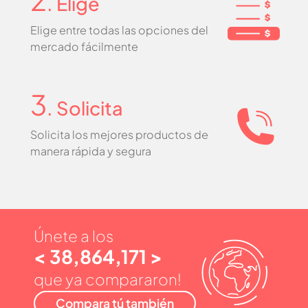
. Elige
Elige entre todas las opciones del
mercado fácilmente
3
. Solicita
Solicita los mejores productos de
manera rápida y segura
Únete a los
< 38,864,171 >
que ya compararon!
Compara tú también