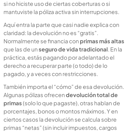
si no hiciste uso de ciertas coberturas o si
mantuviste la póliza activa sin interrupciones.
Aquí entra la parte que casi nadie explica con
claridad: la devolución no es “gratis”.
Normalmente se financia con
primas más altas
que las de un
seguro de vida tradicional
. En la
práctica, estás pagando por adelantado el
derecho a recuperar parte (o todo) de lo
pagado, y a veces con restricciones.
También importa el “cómo” de esa devolución.
Algunas pólizas ofrecen
devolución total de
primas
(solo lo que pagaste), otras hablan de
porcentajes, bonos o montos máximos. Y en
ciertos casos la devolución se calcula sobre
primas “netas” (sin incluir impuestos, cargos