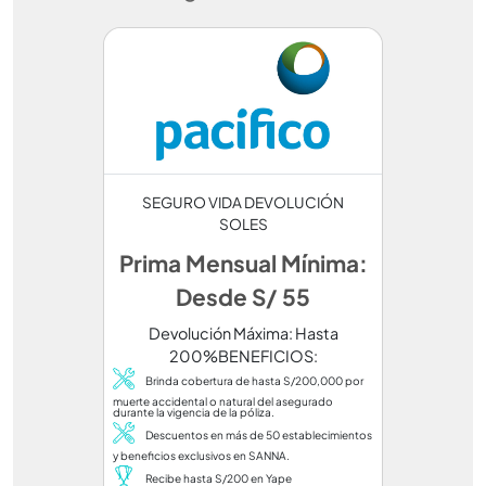
SEGURO VIDA DEVOLUCIÓN
SOLES
Prima Mensual Mínima:
Desde S/ 55
Devolución Máxima: Hasta
200%BENEFICIOS:
Brinda cobertura de hasta S/200,000 por
muerte accidental o natural del asegurado
durante la vigencia de la póliza.
Descuentos en más de 50 establecimientos
y beneficios exclusivos en SANNA.
Recibe hasta S/200 en Yape