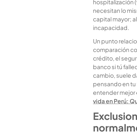
hospitalización 
necesitan lo mis
capital mayor; a
incapacidad.
Un punto relaci
comparación con 
crédito, el seg
banco si tú falle
cambio, suele da
pensando en tu f
entender mejor e
vida en Perú: Qu
Exclusion
normalme