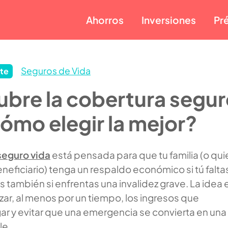
Ahorros
Inversiones
Pr
Seguros de Vida
te
bre la cobertura segu
cómo elegir la mejor?
seguro vida
está pensada para que tu familia (o qui
eneficiario) tenga un respaldo económico si tú faltas
 también si enfrentas una invalidez grave. La idea 
ar, al menos por un tiempo, los ingresos que
ar y evitar que una emergencia se convierta en una
le.