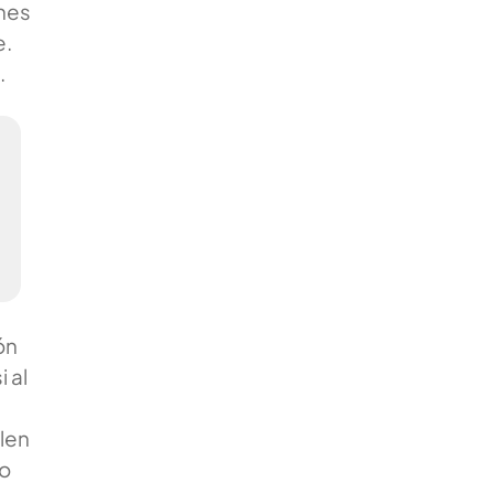
ones
e.
.
ón
 al
elen
 o