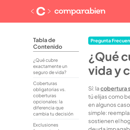
Tabla de
Pregunta Frecuen
Contenido
¿Qué cu
¿Qué cubre
vida y 
exactamente un
seguro de vida?
Coberturas
Sí: la
cobertura 
obligatorias vs.
coberturas
tú elijas como b
opcionales: la
en algunos casos
diferencia que
simple: reemplaz
cambia tu decisión
sostienen el hog
Exclusiones
deuda impagab