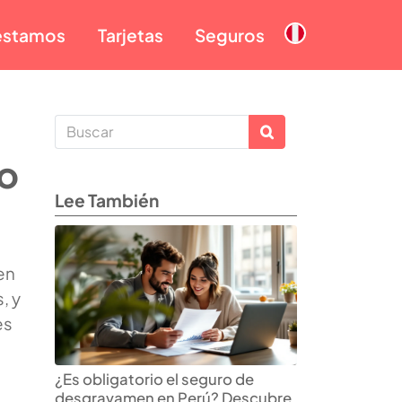
éstamos
Tarjetas
Seguros
ro
Lee También
en
, y
es
¿Es obligatorio el seguro de
desgravamen en Perú? Descubre