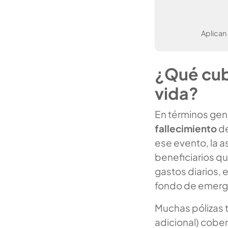
Aplican
¿Qué cub
vida?
En términos gen
fallecimiento
de
ese evento, la 
beneficiarios q
gastos diarios, 
fondo de emerge
Muchas pólizas 
adicional) cober