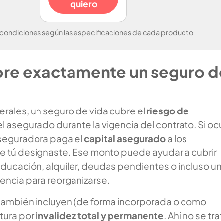
quiero
 condiciones según las especificaciones de cada producto
re exactamente un seguro d
erales, un seguro de vida cubre el
riesgo de
l asegurado durante la vigencia del contrato. Si oc
aseguradora paga el
capital asegurado
a los
ue tú designaste. Ese monto puede ayudar a cubrir
educación, alquiler, deudas pendientes o incluso u
ncia para reorganizarse.
también incluyen (de forma incorporada o como
tura por
invalidez total y permanente
. Ahí no se tra