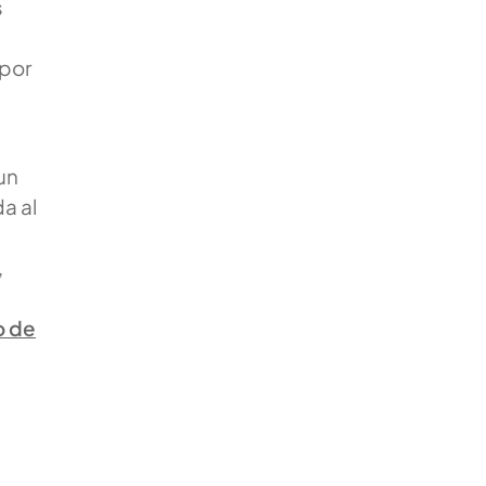
s
 por
un
a al
,
o de