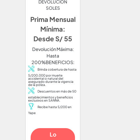
DEVOLUCIÓN
SOLES
Prima Mensual
Mínima:
Desde S/ 55
Devolución Máxima:
Hasta
200%BENEFICIOS:
Brinda cobertura de hasta
S/200,000 por muerte
accidental o natural del
asegurado durante la vigencia
de la póliza.
Descuentos en más de 50
establecimientos y beneficios
exclusivos en SANNA.
Recibe hasta S/200 en
Yape
Lo