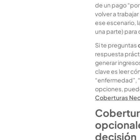
de un pago “por
volver a trabajar
ese escenario, 
una parte) para 
Si te preguntas
respuesta prácti
generar ingresos
clave es leer c
“enfermedad”, “
opciones, puede
Coberturas Nec
Cobertura
opcionale
decisión