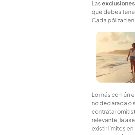
Las
exclusiones
que debes tener 
Cada póliza tien
Lo más común es
no declarada o s
contratar omiti
relevante, la as
existir límites 