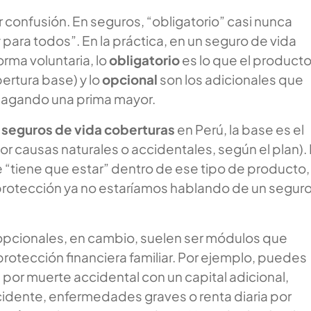
 confusión. En seguros, “obligatorio” casi nunca
y para todos”. En la práctica, en un seguro de vida
rma voluntaria, lo
obligatorio
es lo que el product
obertura base) y lo
opcional
son los adicionales que
agando una prima mayor.
e
seguros de vida coberturas
en Perú, la base es el
or causas naturales o accidentales, según el plan).
 “tiene que estar” dentro de ese tipo de producto,
protección ya no estaríamos hablando de un segur
opcionales, en cambio, suelen ser módulos que
protección financiera familiar. Por ejemplo, puedes
 por muerte accidental con un capital adicional,
cidente, enfermedades graves o renta diaria por