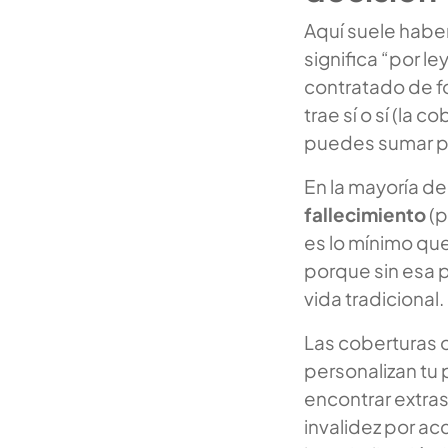
Aquí suele haber
significa “por le
contratado de fo
trae sí o sí (la c
puedes sumar p
En la mayoría d
fallecimiento
(p
es lo mínimo que
porque sin esa 
vida tradicional.
Las coberturas 
personalizan tu 
encontrar extras
invalidez por ac