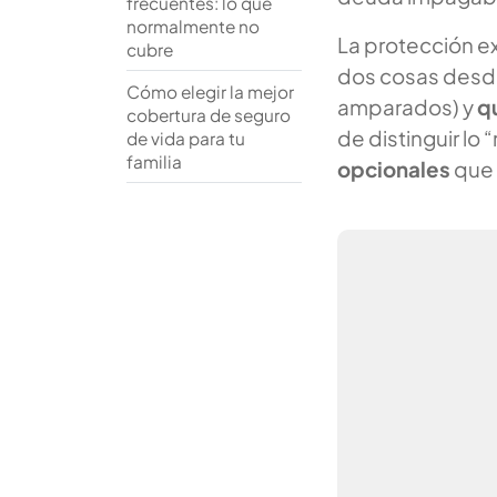
frecuentes: lo que
normalmente no
La protección ex
cubre
dos cosas desde 
Cómo elegir la mejor
amparados) y
q
cobertura de seguro
de distinguir lo
de vida para tu
familia
opcionales
que 