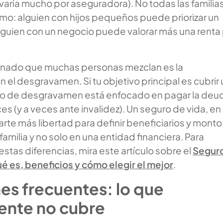
(varía mucho por aseguradora). No todas las familia
mo: alguien con hijos pequeños puede priorizar un
lguien con un negocio puede valorar más una renta
onado que muchas personas mezclan es la
el desgravamen. Si tu objetivo principal es cubrir 
uro de desgravamen está enfocado en pagar la deud
ces (y a veces ante invalidez). Un seguro de vida, en
rte más libertad para definir beneficiarios y monto
amilia y no solo en una entidad financiera. Para
stas diferencias, mira este artículo sobre el
Segur
é es, beneficios y cómo elegir el mejor
.
es frecuentes: lo que
nte no cubre