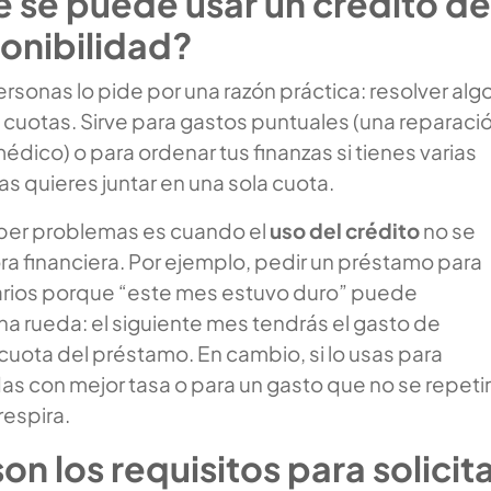
 se puede usar un crédito de
ponibilidad?
rsonas lo pide por una razón práctica: resolver alg
 cuotas. Sirve para gastos puntuales (una reparaci
édico) o para ordenar tus finanzas si tienes varias
as quieres juntar en una sola cuota.
ber problemas es cuando el
uso del crédito
no se
a financiera. Por ejemplo, pedir un préstamo para
iarios porque “este mes estuvo duro” puede
na rueda: el siguiente mes tendrás el gasto de
cuota del préstamo. En cambio, si lo usas para
s con mejor tasa o para un gasto que no se repetir
respira.
on los requisitos para solicit