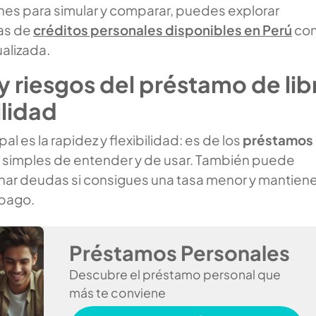
nes para simular y comparar, puedes explorar
tas de
créditos personales disponibles en Perú
co
alizada.
y riesgos del préstamo de lib
ilidad
pal es la rapidez y flexibilidad: es de los
préstamos
simples de entender y de usar. También puede
nar deudas si consigues una tasa menor y mantiene
 pago.
Préstamos Personales
Descubre el préstamo personal que
más te conviene