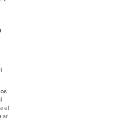
o
l
mos
l
i el
jar