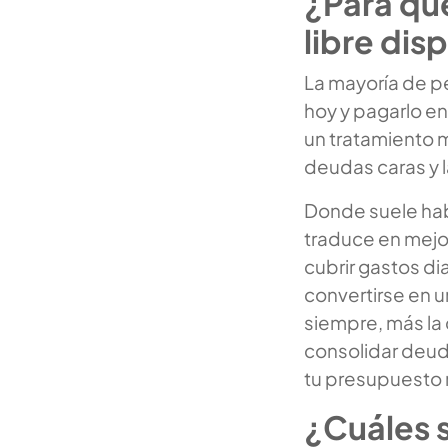
¿Para qué
libre dis
La mayoría de pe
hoy y pagarlo en
un tratamiento m
deudas caras y l
Donde suele ha
traduce en mejor
cubrir gastos d
convertirse en u
siempre, más la 
consolidar deuda
tu presupuesto 
¿Cuáles s