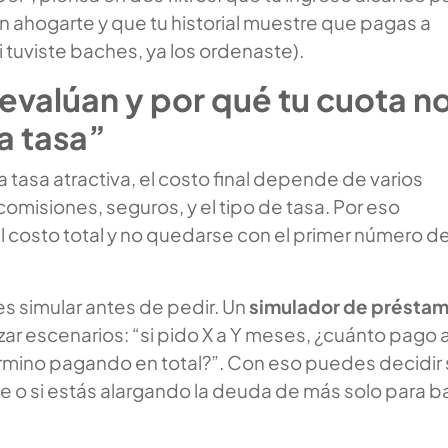
in ahogarte y que tu historial muestre que pagas a
i tuviste baches, ya los ordenaste).
evalúan y por qué tu cuota n
la tasa”
tasa atractiva, el costo final depende de varios
 comisiones, seguros, y el tipo de tasa. Por eso
l costo total y no quedarse con el primer número de
s simular antes de pedir. Un
simulador de présta
izar escenarios: “si pido X a Y meses, ¿cuánto pago a
rmino pagando en total?”. Con eso puedes decidir s
e o si estás alargando la deuda de más solo para ba