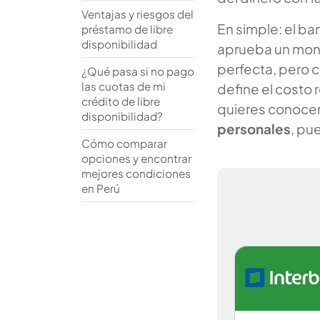
Ventajas y riesgos del
En simple: el ba
préstamo de libre
disponibilidad
aprueba un mont
perfecta, pero 
¿Qué pasa si no pago
las cuotas de mi
define el costo r
crédito de libre
quieres conocer
disponibilidad?
personales
, pu
Cómo comparar
opciones y encontrar
mejores condiciones
en Perú