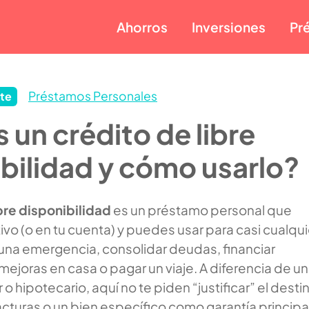
Ahorros
Inversiones
Pr
Préstamos Personales
te
 un crédito de libre
bilidad y cómo usarlo?
bre disponibilidad
es un préstamo personal que
ivo (o en tu cuenta) y puedes usar para casi cualqui
r una emergencia, consolidar deudas, financiar
mejoras en casa o pagar un viaje. A diferencia de un
 o hipotecario, aquí no te piden “justificar” el desti
acturas o un bien específico como garantía principa