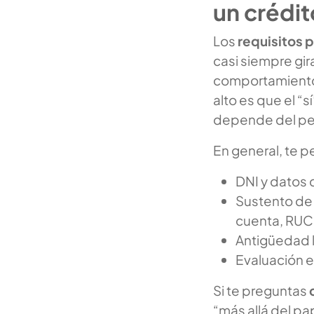
un crédit
Los
requisitos 
casi siempre gir
comportamiento
alto es que el “
depende del per
En general, te p
DNI y datos 
Sustento de 
cuenta, RUC 
Antigüedad l
Evaluación e
Si te preguntas
“más allá del pa