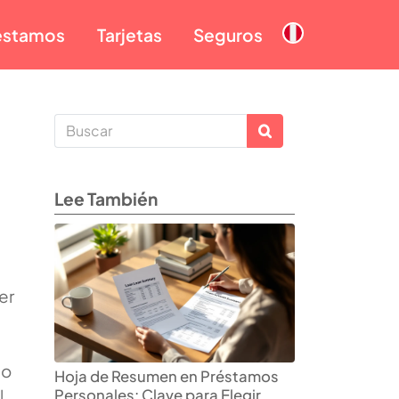
éstamos
Tarjetas
Seguros
Lee También
er
no
Hoja de Resumen en Préstamos
l.
Personales: Clave para Elegir