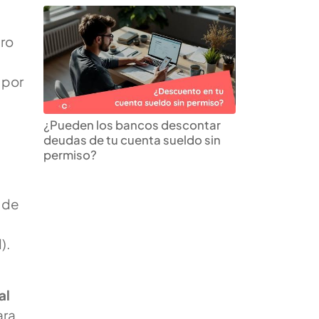
ero
 por
;
¿Pueden los bancos descontar
deudas de tu cuenta sueldo sin
permiso?
 de
).
al
ara