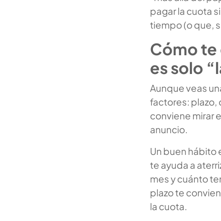
pagar la cuota s
tiempo (o que, s
Cómo te 
es solo “
Aunque veas una 
factores: plazo,
conviene mirar e
anuncio.
Un buen hábito e
te ayuda a aterr
mes y cuánto te
plazo te convien
la cuota.