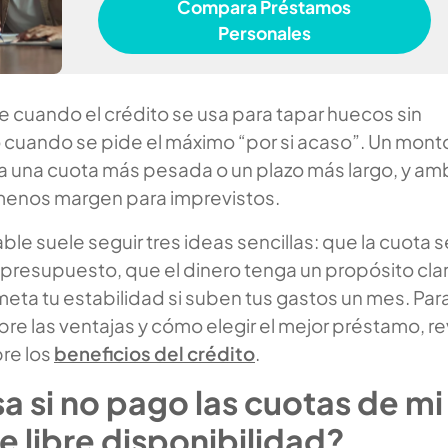
Compara Préstamos
Personales
e cuando el crédito se usa para tapar huecos sin
o cuando se pide el máximo “por si acaso”. Un mont
ca una cuota más pesada o un plazo más largo, y a
menos margen para imprevistos.
le suele seguir tres ideas sencillas: que la cuota 
presupuesto, que el dinero tenga un propósito clar
ta tu estabilidad si suben tus gastos un mes. Par
e las ventajas y cómo elegir el mejor préstamo, re
bre los
beneficios del crédito
.
 si no pago las cuotas de mi
e libre disponibilidad?