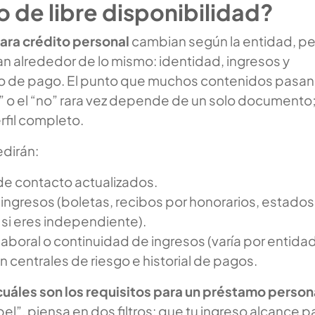
o de libre disponibilidad?
para crédito personal
cambian según la entidad, p
an alrededor de lo mismo: identidad, ingresos y
 de pago. El punto que muchos contenidos pasan
sí” o el “no” rara vez depende de un solo documento
fil completo.
edirán:
de contacto actualizados.
ingresos (boletas, recibos por honorarios, estados
si eres independiente).
aboral o continuidad de ingresos (varía por entidad
n centrales de riesgo e historial de pagos.
cuáles son los requisitos para un préstamo person
pel”, piensa en dos filtros: que tu ingreso alcance p