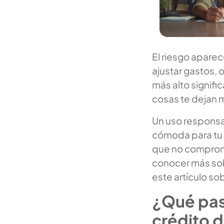
El riesgo aparec
ajustar gastos, 
más alto signifi
cosas te dejan 
Un uso responsab
cómoda para tu 
que no comprome
conocer más sobr
este artículo so
¿Qué pasa
crédito d