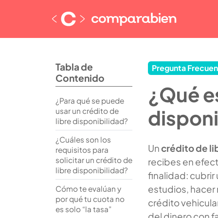
Tabla de
Pregunta Frecuen
Contenido
¿Qué es
¿Para qué se puede
disponi
usar un crédito de
libre disponibilidad?
¿Cuáles son los
Un
crédito de li
requisitos para
solicitar un crédito de
recibes en efect
libre disponibilidad?
finalidad: cubri
estudios, hacer 
Cómo te evalúan y
por qué tu cuota no
crédito vehicular
es solo “la tasa”
del dinero con f