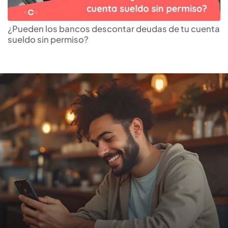
Encuentra la
cuenta de
ahorros
que más te
¿Pueden los bancos descontar deudas de tu cuenta
sueldo sin permiso?
conviene