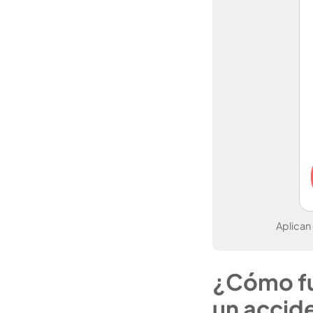
Aplican
¿Cómo fun
un accid