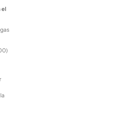
 el
agas
00)
r
 la