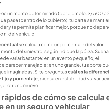
e
.
o
es un monto determinado (por ejemplo, S/ 500 o 
que pase (dentro de lo cubierto), tu parte se mantie
nder y te permite planificar mejor, porque no depe
o ni del vehículo.
rcentual
se calcula como un porcentaje del valor
monto del siniestro, según indique la póliza. Suena
uede variar bastante: en un evento pequeño, el
e parecer manejable; en uno grande, tu aporte p
que imaginabas. Si te preguntas
cuál es la diferenc
 fijo y porcentaje
, piensa en estabilidad vs. variaci
 el otro se mueve.
rápidos de cómo se calcula e
 en un seguro vehicular