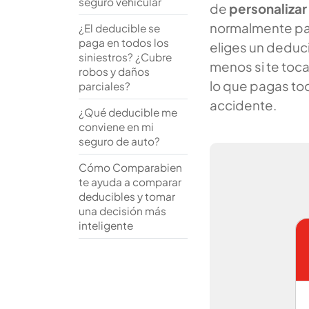
seguro vehicular
de
personalizar
normalmente p
¿El deducible se
paga en todos los
eliges un deduci
siniestros? ¿Cubre
menos si te toca 
robos y daños
lo que pagas to
parciales?
accidente.
¿Qué deducible me
conviene en mi
seguro de auto?
Cómo Comparabien
te ayuda a comparar
deducibles y tomar
una decisión más
inteligente