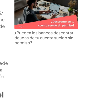
S/
ne.
nde
¿Pueden los bancos descontar
deudas de tu cuenta sueldo sin
permiso?
uede
ia
ón:
l