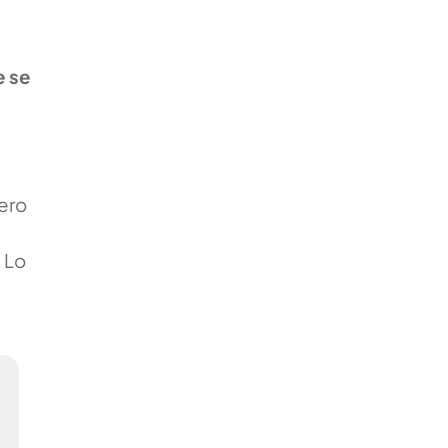
e se
ero
 Lo