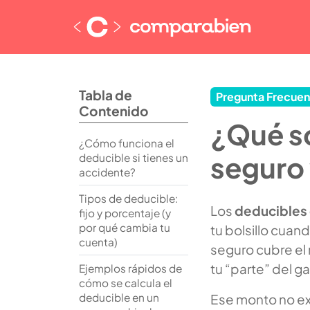
Tabla de
Pregunta Frecuen
Contenido
¿Qué so
¿Cómo funciona el
seguro 
deducible si tienes un
accidente?
Tipos de deducible:
Los
deducibles
fijo y porcentaje (y
por qué cambia tu
tu bolsillo cuan
cuenta)
seguro cubre el 
tu “parte” del g
Ejemplos rápidos de
cómo se calcula el
deducible en un
Ese monto no ex