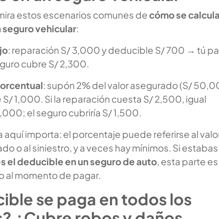
, mira estos escenarios comunes de
cómo se calcula
 seguro vehicular
:
jo
: reparación S/ 3,000 y deducible S/ 700 → tú p
eguro cubre S/ 2,300.
orcentual
: supón 2% del valor asegurado (S/ 50,0
S/ 1,000. Si la reparación cuesta S/ 2,500, igual
,000; el seguro cubriría S/ 1,500.
 aquí importa: el porcentaje puede referirse al valo
do o al siniestro, y a veces hay mínimos. Si estabas
s el deducible en un seguro de auto
, esta parte es
o al momento de pagar.
ible se paga en todos los
os? ¿Cubre robos y daños