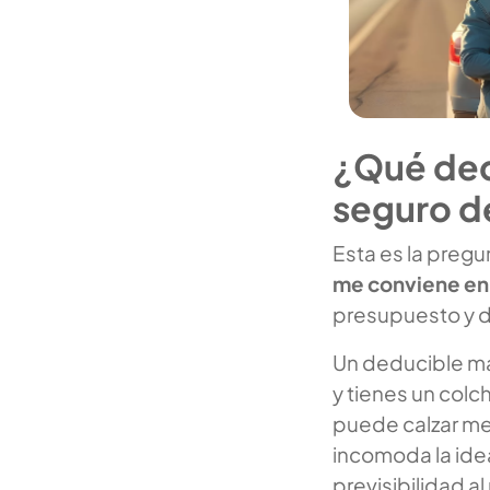
¿Qué ded
seguro d
Esta es la pregu
me conviene en
presupuesto y d
Un deducible má
y tienes un col
puede calzar mej
incomoda la ide
previsibilidad a