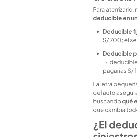
Para aterrizarlo
deducible en un
Deducible fi
S/ 700; el s
Deducible p
→ deducible 
pagarías S/ 1
La letra pequeña
del auto asegura
buscando
qué e
que cambia tod
¿El deduc
siniestr