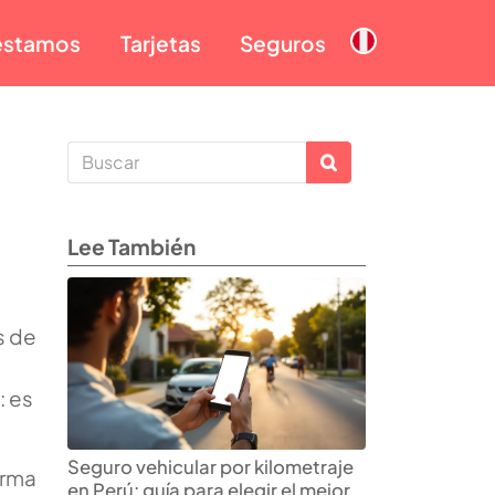
éstamos
Tarjetas
Seguros
Lee También
s de
: es
Seguro vehicular por kilometraje
orma
en Perú: guía para elegir el mejor