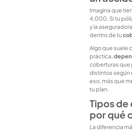
Imagina que tien
4,000. Si tu póli
y la aseguradora
dentro de tu
cob
Algo que suele c
práctica,
depend
coberturas que 
distintos según 
eso, más que me
tu plan.
Tipos de 
por qué 
La diferencia m