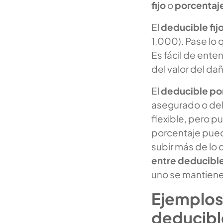
fijo
o
porcentaj
El
deducible fij
1,000). Pase lo 
Es fácil de ente
del valor del dañ
El
deducible po
asegurado o del 
flexible, pero p
porcentaje pued
subir más de lo 
entre deducible
uno se mantiene,
Ejemplos 
deducible