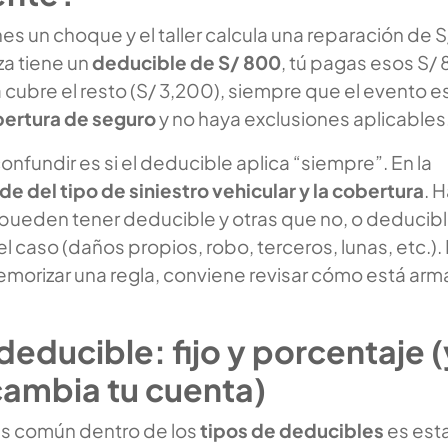
es un choque y el taller calcula una reparación de S
za tiene un
deducible de S/ 800
, tú pagas esos S/
 cubre el resto (S/ 3,200), siempre que el evento e
ertura de seguro
y no haya exclusiones aplicables
onfundir es si el deducible aplica “siempre”. En la
e del tipo de siniestro vehicular y la cobertura
. 
pueden tener deducible y otras que no, o deducib
el caso (daños propios, robo, terceros, lunas, etc.).
morizar una regla, conviene revisar cómo está ar
deducible: fijo y porcentaje (
cambia tu cuenta)
ás común dentro de los
tipos de deducibles
es esta