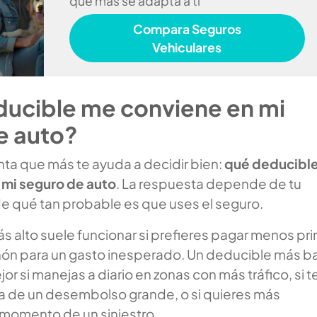
que más se adapta a ti
Compara Seguros
Vehiculares
ucible me conviene en mi
e auto?
nta que más te ayuda a decidir bien:
qué deducibl
 mi seguro de auto
. La respuesta depende de tu
e qué tan probable es que uses el seguro.
s alto suele funcionar si prefieres pagar menos pr
chón para un gasto inesperado. Un deducible más b
or si manejas a diario en zonas con más tráfico, si t
a de un desembolso grande, o si quieres más
l momento de un siniestro.