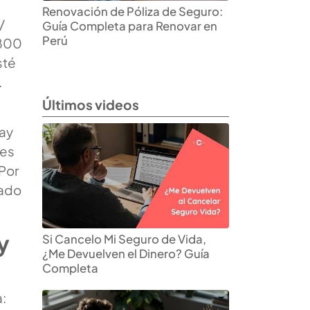
Renovación de Póliza de Seguro:
/
Guía Completa para Renovar en
Perú
 800
sté
.
Últimos videos
Hay
les
 Por
mado
y
Si Cancelo Mi Seguro de Vida,
¿Me Devuelven el Dinero? Guía
Completa
: