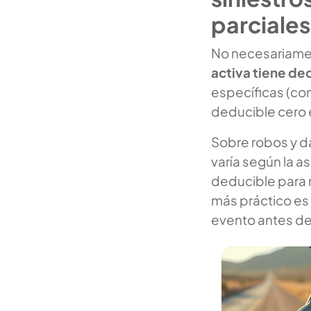
parciale
No necesariame
activa tiene de
específicas (como
deducible cero
Sobre robos y d
varía según la a
deducible para r
más práctico es 
evento antes de