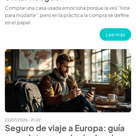
Comprar una casa usada emociona porque la ves “lista
para mudarte”, pero en la práctica la compra se define
en el papel.
sobr
Lee más
22/07/2026 - 21:22
Seguro de viaje a Europa: guía