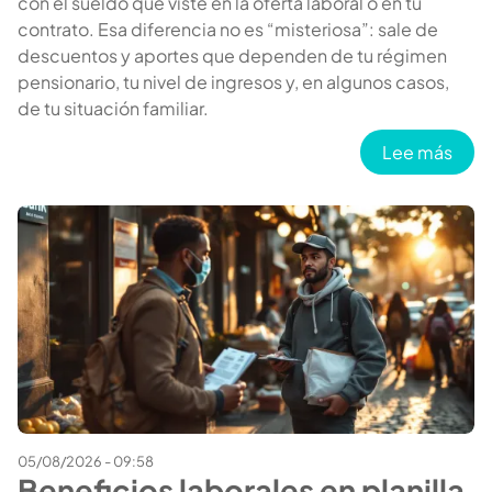
con el sueldo que viste en la oferta laboral o en tu
contrato. Esa diferencia no es “misteriosa”: sale de
descuentos y aportes que dependen de tu régimen
pensionario, tu nivel de ingresos y, en algunos casos,
de tu situación familiar.
sobre
Lee más
05/08/2026 - 09:58
Beneficios laborales en planilla