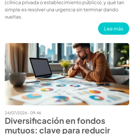
(clínica privada o establecimiento público), y qué tan
simple es resolver una urgencia sin terminar dando
vueltas.
sobr
Lee más
24/07/2026 - 09:46
Diversificación en fondos
mutuos: clave para reducir