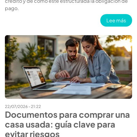
crédito y de cómo esté estructurada la obligación de
pago.
sobr
Lee más
22/07/2026 - 21:22
Documentos para comprar una
casa usada: guía clave para
evitar riesgos