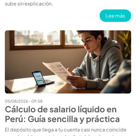
sube sin explicación.
sobr
Lee más
05/08/2026 - 09:58
Cálculo de salario líquido en
Perú: Guía sencilla y práctica
El depósito que llega a tu cuenta casi nunca coincide